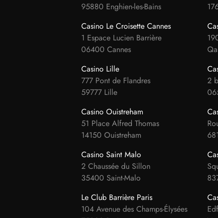
95880 Enghien-les-Bains
176
Casino Le Croisette Cannes
Cas
1 Espace Lucien Barrière
190
06400 Cannes
Qas
Casino Lille
Ca
777 Pont de Flandres
2 b
59777 Lille
06
Casino Ouistreham
Cas
51 Place Alfred Thomas
Rou
14150 Ouistreham
681
Casino Saint Malo
Cas
2 Chaussée du Sillon
Sq
35400 Saint-Malo
837
Le Club Barrière Paris
Ca
104 Avenue des Champs-Élysées
Ed