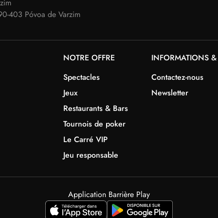
rzim
90-403 Póvoa de Varzim
NOTRE OFFRE
INFORMATIONS &
Spectacles
Contactez-nous
Jeux
Newsletter
Restaurants & Bars
Tournois de poker
Le Carré VIP
Jeu responsable
Application Barrière Play