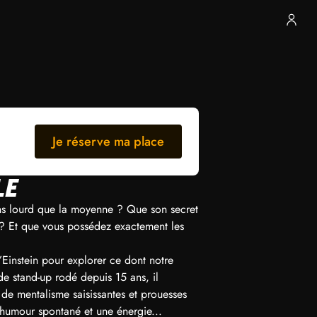
Je réserve ma place
LE
ins lourd que la moyenne ? Que son secret
r ? Et que vous possédez exactement les
d’Einstein pour explorer ce dont notre
de stand-up rodé depuis 15 ans, il
de mentalisme saisissantes et prouesses
 humour spontané et une énergie...