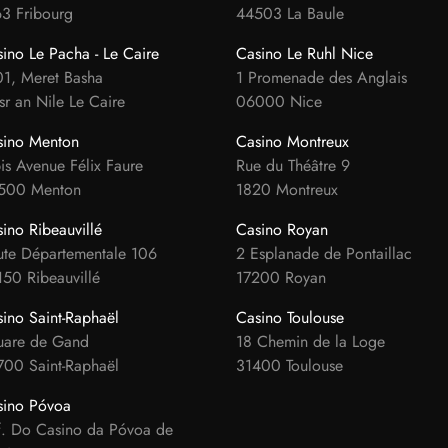
3 Fribourg
44503 La Baule
ino Le Pacha - Le Caire
Casino Le Ruhl Nice
1, Meret Basha
1 Promenade des Anglais
r an Nile Le Caire
06000 Nice
sino Menton
Casino Montreux
is Avenue Félix Faure
Rue du Théâtre 9
500 Menton
1820 Montreux
ino Ribeauvillé
Casino Royan
te Départementale 106
2 Esplanade de Pontaillac
50 Ribeauvillé
17200 Royan
ino Saint-Raphaël
Casino Toulouse
uare de Gand
18 Chemin de la Loge
00 Saint-Raphaël
31400 Toulouse
sino Póvoa
f. Do Casino da Póvoa de