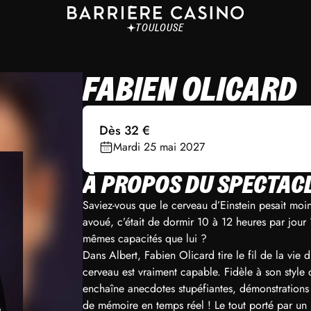
TOULOUSE
FABIEN OLICARD
Dès 32 €
Mardi 25 mai 2027
À PROPOS DU SPECTAC
Saviez-vous que le cerveau d’Einstein pesait mo
avoué, c’était de dormir 10 à 12 heures par jou
mêmes capacités que lui ?
Dans Albert, Fabien Olicard tire le fil de la vie 
cerveau est vraiment capable. Fidèle à son style 
enchaîne anecdotes stupéfiantes, démonstrations 
de mémoire en temps réel ! Le tout porté par un