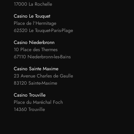
17000 La Rochelle
Casino Le Touquet
Place de l'Hermitage
62520 Le Touquet-Paris-Plage
Casino Niederbronn
10 Place des Thermes
67110 Niederbronn-les-Bains
Casino Sainte Maxime
23 Avenue Charles de Gaulle
83120 Sainte-Maxime
Casino Trouville
Place du Maréchal Foch
14360 Trouville