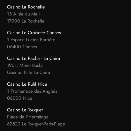
Casino La Rochelle
15 Allée du Mail
17000 La Rochelle
Casino Le Croisette Cannes
1 Espace Lucien Barrière
06400 Cannes
Casino Le Pacha - Le Caire
1901, Meret Basha
Qasr an Nile Le Caire
Casino Le Ruhl Nice
1 Promenade des Anglais
06000 Nice
Casino Le Touquet
Place de l'Hermitage
62520 Le Touquet-Paris-Plage