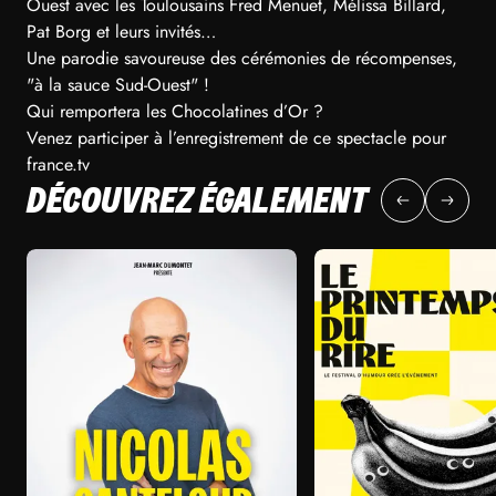
Ouest avec les Toulousains Fred Menuet, Mélissa Billard,
Pat Borg et leurs invités…
Une parodie savoureuse des cérémonies de récompenses,
"à la sauce Sud-Ouest" !
Qui remportera les Chocolatines d’Or ?
Venez participer à l’enregistrement de ce spectacle pour
france.tv
DÉCOUVREZ ÉGALEMENT