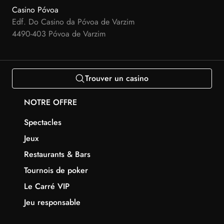
Casino Póvoa
Edf. Do Casino da Póvoa de Varzim
4490-403 Póvoa de Varzim
Trouver un casino
NOTRE OFFRE
Spectacles
Jeux
Restaurants & Bars
Tournois de poker
Le Carré VIP
Jeu responsable