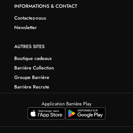
INFORMATIONS & CONTACT
Contactez-nous
Newsletter
AUTRES SITES
Boutique cadeaux
Barrière Collection
Groupe Barrière
Barrière Recrute
Application Barrière Play