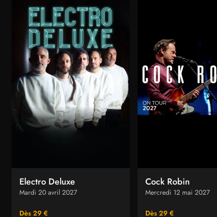
Electro Deluxe
Cock Robin
Mardi 20 avril 2027
Mercredi 12 mai 2027
Dès 29 €
Dès 29 €