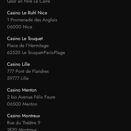
Qasr an Nile Le Caire
Casino Le Ruhl Nice
1 Promenade des Anglais
06000 Nice
Casino Le Touquet
Place de l'Hermitage
62520 Le Touquet-Paris-Plage
Casino Lille
777 Pont de Flandres
59777 Lille
Casino Menton
2 bis Avenue Félix Faure
06500 Menton
Casino Montreux
Rue du Théâtre 9
1820 Montreux