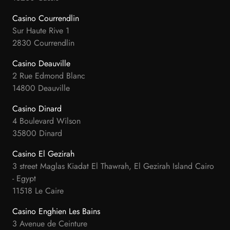
Casino Courrendlin
Sur Haute Rive 1
2830 Courrendlin
Casino Deauville
2 Rue Edmond Blanc
14800 Deauville
Casino Dinard
4 Boulevard Wilson
35800 Dinard
Casino El Gezirah
3 street Maglas Kiadat El Thawrah, El Gezirah Island Cairo
- Egypt
11518 Le Caire
Casino Enghien Les Bains
3 Avenue de Ceinture