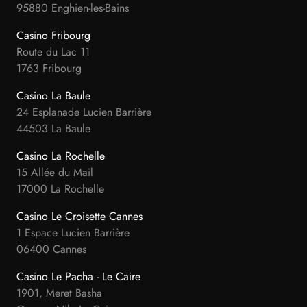
95880 Enghien-les-Bains
Casino Fribourg
Route du Lac 11
1763 Fribourg
Casino La Baule
24 Esplanade Lucien Barrière
44503 La Baule
Casino La Rochelle
15 Allée du Mail
17000 La Rochelle
Casino Le Croisette Cannes
1 Espace Lucien Barrière
06400 Cannes
Casino Le Pacha - Le Caire
1901, Meret Basha