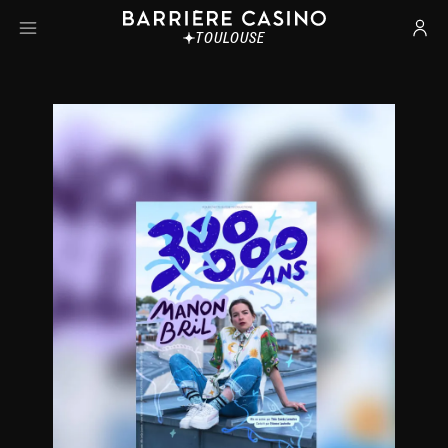
TOULOUSE