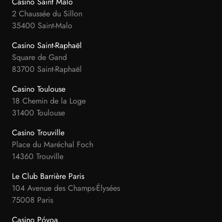
Casino Saint Malo
2 Chaussée du Sillon
35400 Saint-Malo
Casino Saint-Raphaël
Square de Gand
83700 Saint-Raphaël
Casino Toulouse
18 Chemin de la Loge
31400 Toulouse
Casino Trouville
Place du Maréchal Foch
14360 Trouville
Le Club Barrière Paris
104 Avenue des Champs-Élysées
75008 Paris
Casino Póvoa