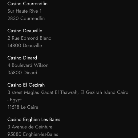
Casino Courrendlin
Sur Haute Rive 1
2830 Courrendlin
Casino Deauville
2 Rue Edmond Blanc
14800 Deauville
Casino Dinard
4 Boulevard Wilson
35800 Dinard
Casino El Gezirah
3 street Maglas Kiadat El Thawrah, El Gezirah Island Cairo
- Egypt
11518 Le Caire
Casino Enghien Les Bains
3 Avenue de Ceinture
95880 Enghien-les-Bains