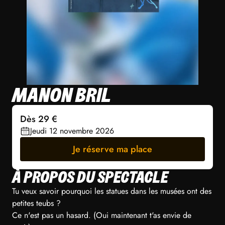
MANON BRIL
Dès 29 €
Jeudi 12 novembre 2026
Je réserve ma place
À PROPOS DU SPECTACLE
Tu veux savoir pourquoi les statues dans les musées ont des
petites teubs ?
Ce n'est pas un hasard. (Oui maintenant t'as envie de