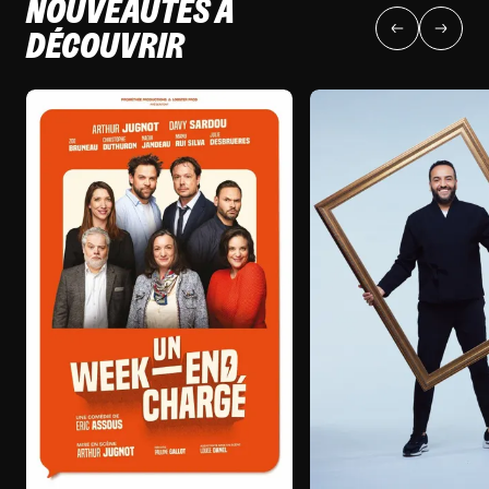
NOUVEAUTÉS À
DÉCOUVRIR