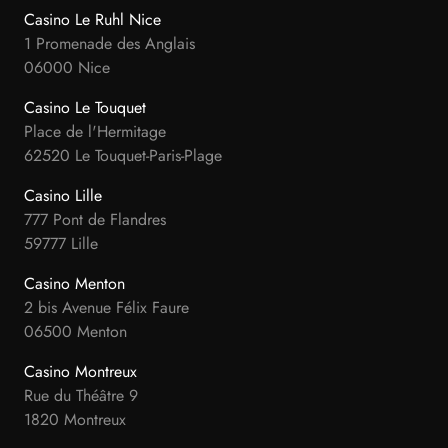
Casino Le Ruhl Nice
1 Promenade des Anglais
06000 Nice
Casino Le Touquet
Place de l'Hermitage
62520 Le Touquet-Paris-Plage
Casino Lille
777 Pont de Flandres
59777 Lille
Casino Menton
2 bis Avenue Félix Faure
06500 Menton
Casino Montreux
Rue du Théâtre 9
1820 Montreux