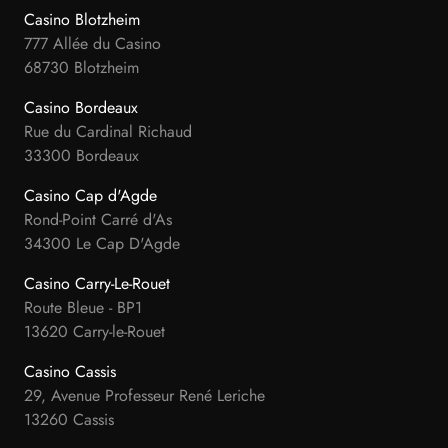
Casino Blotzheim
777 Allée du Casino
68730 Blotzheim
Casino Bordeaux
Rue du Cardinal Richaud
33300 Bordeaux
Casino Cap d'Agde
Rond-Point Carré d'As
34300 Le Cap D'Agde
Casino Carry-Le-Rouet
Route Bleue - BP1
13620 Carry-le-Rouet
Casino Cassis
29, Avenue Professeur René Leriche
13260 Cassis