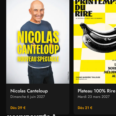
Nicolas Canteloup
Plateau 100% Rire
Dimanche 6 juin 2027
Mardi 23 mars 2027
Dès 29 €
Dès 21 €