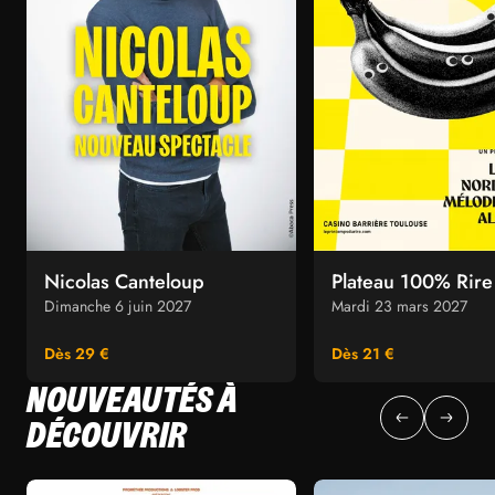
Nicolas Canteloup
Plateau 100% Rire
Dimanche 6 juin 2027
Mardi 23 mars 2027
Dès 29 €
Dès 21 €
NOUVEAUTÉS À
DÉCOUVRIR