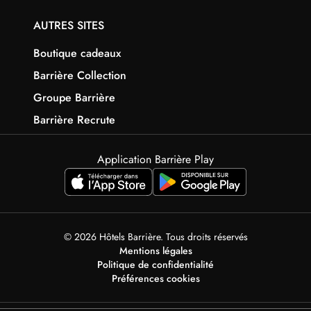
AUTRES SITES
Boutique cadeaux
Barrière Collection
Groupe Barrière
Barrière Recrute
Application Barrière Play
© 2026 Hôtels Barrière. Tous droits réservés
Mentions légales
Politique de confidentialité
Préférences cookies