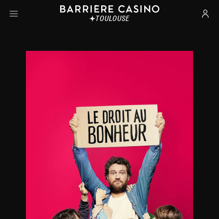
TOULOUSE