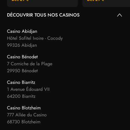
DÉCOUVRIR TOUS NOS CASINOS
Casino Abidjan
Hôtel Sofitel Ivoire - Cocody
99326 Abidjan
Casino Bénodet
7 Corniche de la Plage
29950 Bénodet
Casino Biarritz
1 Avenue Édouard VII
64200 Biarritz
Casino Blotzheim
777 Allée du Casino
68730 Blotzheim