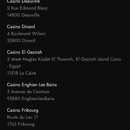
Casino Deauville
2 Rue Edmond Blanc
14800 Deauville
Casino Dinard
4 Boulevard Wilson
35800 Dinard
Casino El Gezirah
3 street Maglas Kiadat El Thawrah, El Gezirah Island Cairo
- Egypt
11518 Le Caire
Casino Enghien Les Bains
3 Avenue de Ceinture
95880 Enghien-les-Bains
Casino Fribourg
Route du Lac 11
1763 Fribourg