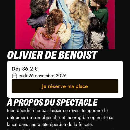
OLIVIER DE BENOIST
Dès 36,2 €
Jeudi 26 novembre 2026
Je réserve ma place
À PROPOS DU SPECTACLE
Bien décidé à ne pas laisser ce revers temporaire le
détourner de son objectif, cet incorrigible optimiste se
lance dans une quête éperdue de la félicité.