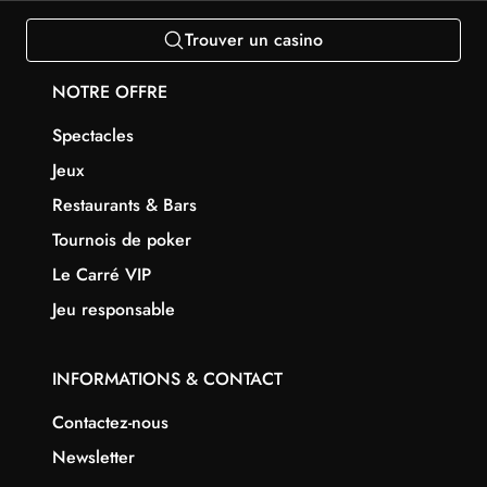
Trouver un casino
NOTRE OFFRE
Spectacles
Jeux
Restaurants & Bars
Tournois de poker
Le Carré VIP
Jeu responsable
INFORMATIONS & CONTACT
Contactez-nous
Newsletter