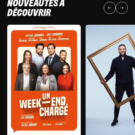
NOUVEAUTÉS À
DÉCOUVRIR