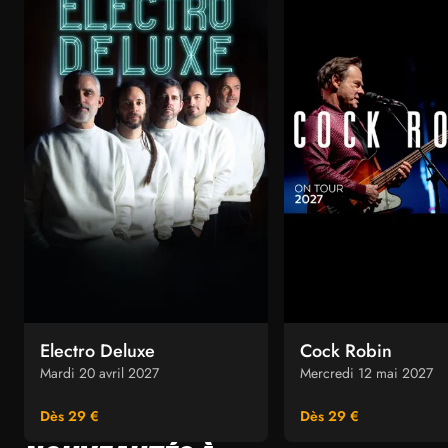
Electro Deluxe
Cock Robin
Mardi 20 avril 2027
Mercredi 12 mai 2027
Dès 29 €
Dès 29 €