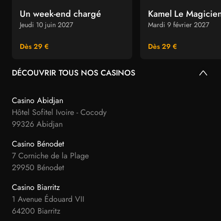
Un week-end chargé
Kamel Le Magicie
Jeudi 10 juin 2027
Mardi 9 février 2027
Dès 29 €
Dès 29 €
DÉCOUVRIR TOUS NOS CASINOS
Casino Abidjan
Hôtel Sofitel Ivoire - Cocody
99326 Abidjan
Casino Bénodet
7 Corniche de la Plage
29950 Bénodet
Casino Biarritz
1 Avenue Édouard VII
64200 Biarritz