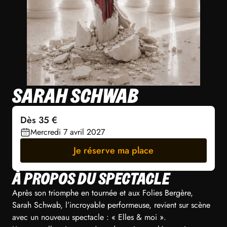
SARAH SCHWAB
Dès 35 €
Mercredi 7 avril 2027
Je réserve ma place
À PROPOS DU SPECTACLE
Après son triomphe en tournée et aux Folies Bergère,
Sarah Schwab, l’incroyable performeuse, revient sur scène
avec un nouveau spectacle : « Elles & moi ».