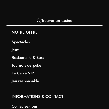
Trouver un casino
NOTRE OFFRE
Spectacles
Jeux
Restaurants & Bars
Tournois de poker
Le Carré VIP
Jeu responsable
INFORMATIONS & CONTACT
Contactez-nous