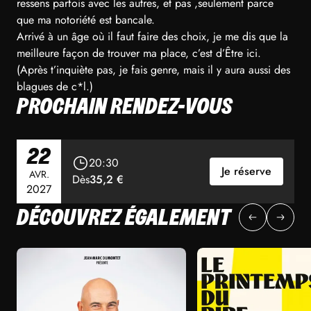
ressens parfois avec les autres, et pas ,seulement parce
que ma notoriété est bancale.
Arrivé à un âge où il faut faire des choix, je me dis que la
meilleure façon de trouver ma place, c’est d’Être ici.
(Après t’inquiète pas, je fais genre, mais il y aura aussi des
blagues de c*l.)
PROCHAIN RENDEZ-VOUS
22
20:30
Je réserve
AVR.
Dès
35,2 €
2027
DÉCOUVREZ ÉGALEMENT