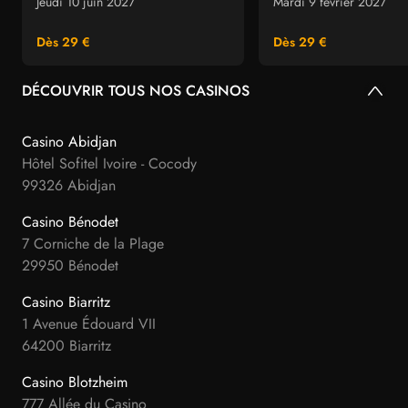
Jeudi 10 juin 2027
Mardi 9 février 2027
Dès 29 €
Dès 29 €
DÉCOUVRIR TOUS NOS CASINOS
Casino Abidjan
Hôtel Sofitel Ivoire - Cocody
99326 Abidjan
Casino Bénodet
7 Corniche de la Plage
29950 Bénodet
Casino Biarritz
1 Avenue Édouard VII
64200 Biarritz
Casino Blotzheim
777 Allée du Casino