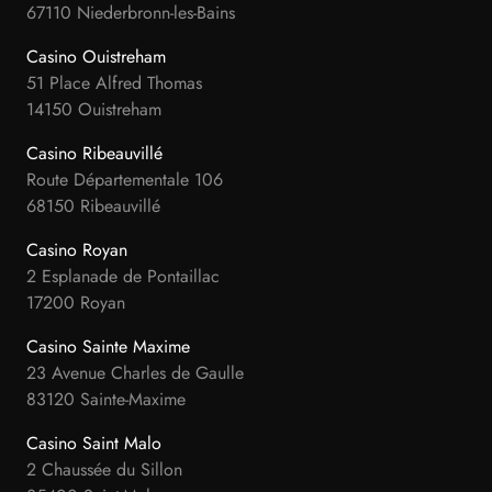
67110 Niederbronn-les-Bains
Casino Ouistreham
51 Place Alfred Thomas
14150 Ouistreham
Casino Ribeauvillé
Route Départementale 106
68150 Ribeauvillé
Casino Royan
2 Esplanade de Pontaillac
17200 Royan
Casino Sainte Maxime
23 Avenue Charles de Gaulle
83120 Sainte-Maxime
Casino Saint Malo
2 Chaussée du Sillon