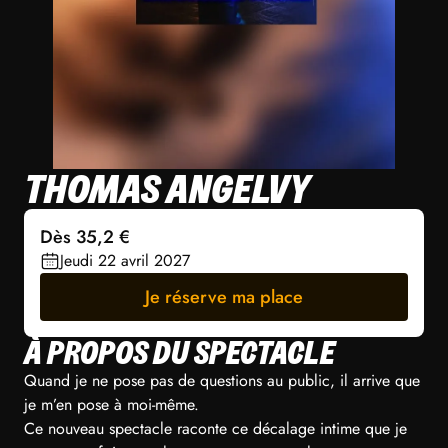
THOMAS ANGELVY
Dès 35,2 €
Jeudi 22 avril 2027
Je réserve ma place
À PROPOS DU SPECTACLE
Quand je ne pose pas de questions au public, il arrive que
je m’en pose à moi-même.
Ce nouveau spectacle raconte ce décalage intime que je