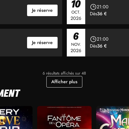
10
21:00
Je réserve
OCT.
Dès
36 €
2026
6
21:00
Je réserve
NOV.
Dès
36 €
2026
6 résultats affichés sur 48
Afficher plus
MENT