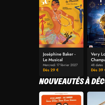
Joséphine Baker -
Very Lo
Le Musical
Champ
Specta
Mercredi 17 février 2027
48 dates
Dès 29 €
Dès 39 
NOUVEAUTÉS À DÉ