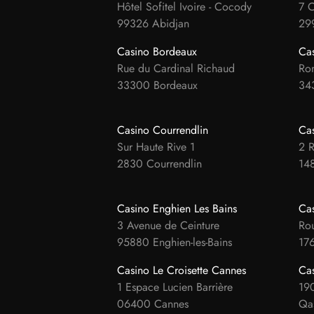
Hôtel Sofitel Ivoire - Cocody
7 C
99326 Abidjan
29
Casino Bordeaux
Ca
Rue du Cardinal Richaud
Ron
33300 Bordeaux
34
Casino Courrendlin
Cas
Sur Haute Rive 1
2 
2830 Courrendlin
14
Casino Enghien Les Bains
Cas
3 Avenue de Ceinture
Rou
95880 Enghien-les-Bains
176
Casino Le Croisette Cannes
Cas
1 Espace Lucien Barrière
190
06400 Cannes
Qas