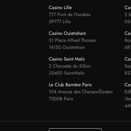
Casino Lille
Ca
777 Pont de Flandres
2 b
59777 Lille
06
Casino Ouistreham
Cas
51 Place Alfred Thomas
Rou
14150 Ouistreham
681
Casino Saint Malo
Cas
2 Chaussée du Sillon
Sq
35400 Saint-Malo
837
Le Club Barrière Paris
Ca
104 Avenue des Champs-Élysées
Ed
75008 Paris
Va
44