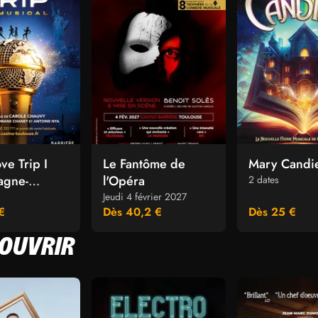
ve Trip I
Le Fantôme de
Mary Candi
agne-
l'Opéra
2 dates
cle
Jeudi 4 février 2027
€
Dès 40,2 €
Dès 25 €
COUVRIR