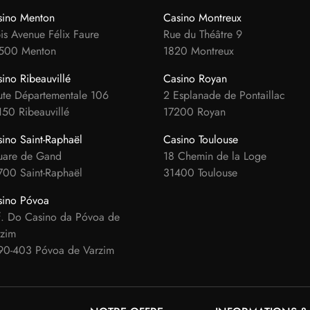
sino Menton
Casino Montreux
is Avenue Félix Faure
Rue du Théâtre 9
500 Menton
1820 Montreux
ino Ribeauvillé
Casino Royan
te Départementale 106
2 Esplanade de Pontaillac
50 Ribeauvillé
17200 Royan
ino Saint-Raphaël
Casino Toulouse
uare de Gand
18 Chemin de la Loge
00 Saint-Raphaël
31400 Toulouse
sino Póvoa
f. Do Casino da Póvoa de
rzim
90-403 Póvoa de Varzim