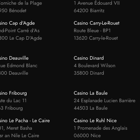
orniche de la Plage
1 Avenue Édouard VII
950 Bénodet
64200 Biarritz
sino Cap d'Agde
Casino Carry-Le-Rouet
d-Point Carré d'As
Route Bleue - BP1
300 Le Cap D'Agde
13620 Carry-le-Rouet
ino Deauville
Casino Dinard
Rue Edmond Blanc
4 Boulevard Wilson
800 Deauville
35800 Dinard
ino Fribourg
Casino La Baule
te du Lac 11
24 Esplanade Lucien Barrière
3 Fribourg
44503 La Baule
ino Le Pacha - Le Caire
Casino Le Ruhl Nice
1, Meret Basha
1 Promenade des Anglais
r an Nile Le Caire
06000 Nice