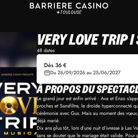
TOULOUSE
VERY LOVE TRIP 
48 dates
Dès 36 €
Du 26/09/2026 au 25/06/2027
À PROPOS DU SPECTAC
Le grand jour est enfin arrivé : Ava et Enzo s’app
proches et Sansfiltre, le droïde hyperconnecté q
cérémonie avec Gus. Mais au moment des vœux, S
déjà marié.
Dix ans plus tôt, lors d’une nuit d’ivresse à Las 
sans se douter que le mariage était valide. Pour 