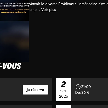
obtenir le divorce.Problème : l’Américaine n’est 
temp...
Voir plus
-VOUS
2
21:00
Je réserve
OCT.
Dès
36 €
2026