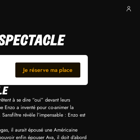
I SPECTACLE
Je réserve ma place
LE
rêtent à se dire “oui” devant leurs
ue Enzo a inventé pour co-animer la
ansfiltre révèle l’impensable : Enzo est
Vegas, il aurait épousé une Américaine
pouvoir enfin épouser Ava, il doit d’abord