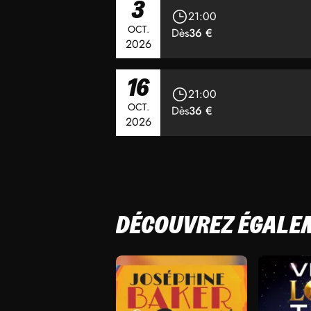
3
21:00
OCT.
Dès
36 €
2026
16
21:00
OCT.
Dès
36 €
2026
DÉCOUVREZ ÉGALE