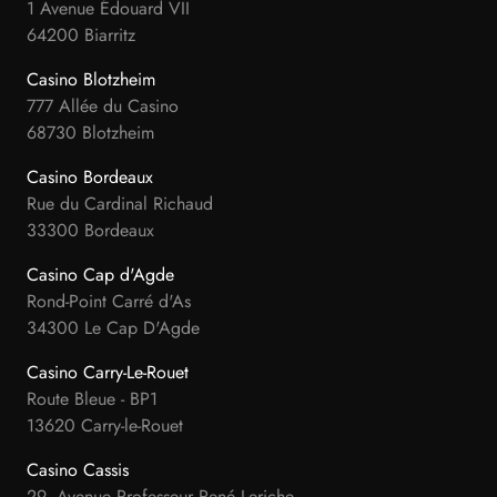
1 Avenue Édouard VII
64200 Biarritz
Casino Blotzheim
777 Allée du Casino
68730 Blotzheim
Casino Bordeaux
Rue du Cardinal Richaud
33300 Bordeaux
Casino Cap d'Agde
Rond-Point Carré d'As
34300 Le Cap D'Agde
Casino Carry-Le-Rouet
Route Bleue - BP1
13620 Carry-le-Rouet
Casino Cassis
29, Avenue Professeur René Leriche