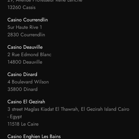
13260 Cassis
Casino Courrendlin
Sur Haute Rive 1
2830 Courrendlin
Casino Deauville
2 Rue Edmond Blanc
14800 Deauville
Casino Dinard
4 Boulevard Wilson
35800 Dinard
Casino El Gezirah
3 street Maglas Kiadat El Thawrah, El Gezirah Island Cairo
- Egypt
11518 Le Caire
Casino Enghien Les Bains