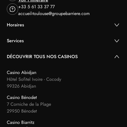
+33 5 61 33 37 77
accueil-toulouse@groupebarriere.com
Horaires
Services
DÉCOUVRIR TOUS NOS CASINOS
Casino Abidjan
Hôtel Sofitel Ivoire - Cocody
99326 Abidjan
Casino Bénodet
7 Corniche de la Plage
29950 Bénodet
Casino Biarritz