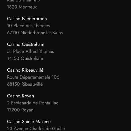
1820 Montreux
Casino Niederbronn
10 Place des Thermes
67110 Niederbronn-les-Bains
Casino Ouistreham
51 Place Alfred Thomas
14150 Ouistreham
Casino Ribeauvillé
Route Départementale 106
68150 Ribeauvillé
Casino Royan
2 Esplanade de Pontaillac
17200 Royan
Casino Sainte Maxime
23 Avenue Charles de Gaulle