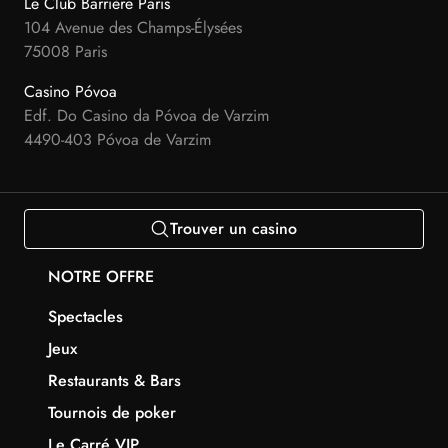
Le Club Barrière Paris
104 Avenue des Champs-Élysées
75008 Paris
Casino Póvoa
Edf. Do Casino da Póvoa de Varzim
4490-403 Póvoa de Varzim
Trouver un casino
NOTRE OFFRE
Spectacles
Jeux
Restaurants & Bars
Tournois de poker
Le Carré VIP