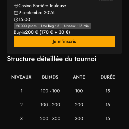
Casino Barrière Toulouse
9 septembre 2026
15:00
20 000 jetons
Late Reg : 8
Niveaux : 15 min
Buy-in
200 € (170 € + 30 €)
Je m’inscris
Structure détaillée du tournoi
NIVEAUX
BLINDS
ANTE
DURÉE
1
100 - 100
100
15
2
100 - 200
200
15
3
200 - 300
300
15