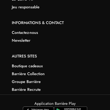
Jeu responsable
INFORMATIONS & CONTACT
Contactez-nous
Newsletter
AUTRES SITES
Boutique cadeaux
Barrière Collection
Groupe Barrière
Barrière Recrute
Application Barrière Play