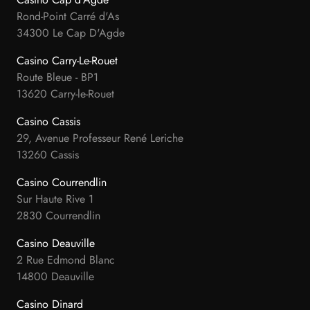
Rond-Point Carré d'As
34300 Le Cap D'Agde
Casino Carry-Le-Rouet
Route Bleue - BP1
13620 Carry-le-Rouet
Casino Cassis
29, Avenue Professeur René Leriche
13260 Cassis
Casino Courrendlin
Sur Haute Rive 1
2830 Courrendlin
Casino Deauville
2 Rue Edmond Blanc
14800 Deauville
Casino Dinard