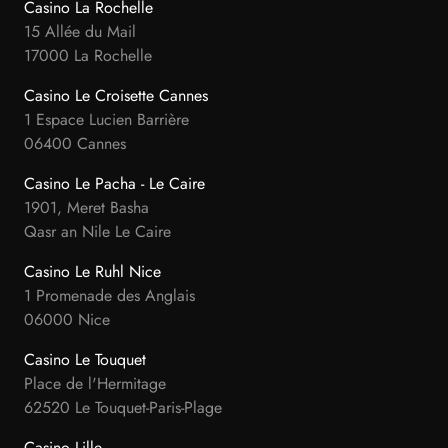
Casino La Rochelle
15 Allée du Mail
17000 La Rochelle
Casino Le Croisette Cannes
1 Espace Lucien Barrière
06400 Cannes
Casino Le Pacha - Le Caire
1901, Meret Basha
Qasr an Nile Le Caire
Casino Le Ruhl Nice
1 Promenade des Anglais
06000 Nice
Casino Le Touquet
Place de l'Hermitage
62520 Le Touquet-Paris-Plage
Casino Lille