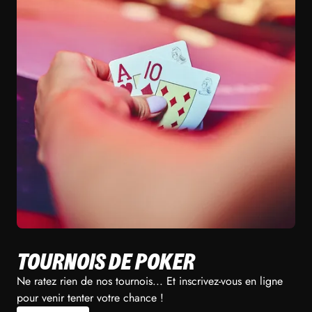
TOURNOIS DE POKER
Ne ratez rien de nos tournois... Et inscrivez-vous en ligne
pour venir tenter votre chance !