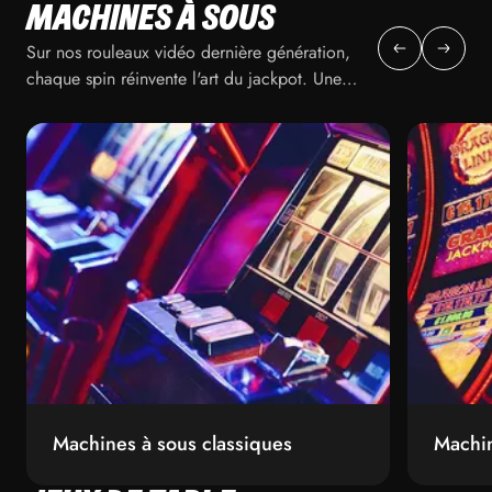
MACHINES À SOUS
Sur nos rouleaux vidéo dernière génération,
chaque spin réinvente l'art du jackpot. Une
technologie d'exception au service de votre
chance.
Machines à sous classiques
Machi