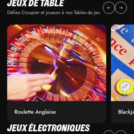
JEUX DE TABLE
Défiez Croupier et joueurs à nos Tables de jeu
Roulette Anglaise
Blackj
JEUX ÉLECTRONIQUES