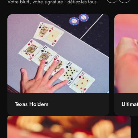
Votre bluff, votre signature : défiez-les tous
Texas Holdem
Ultima