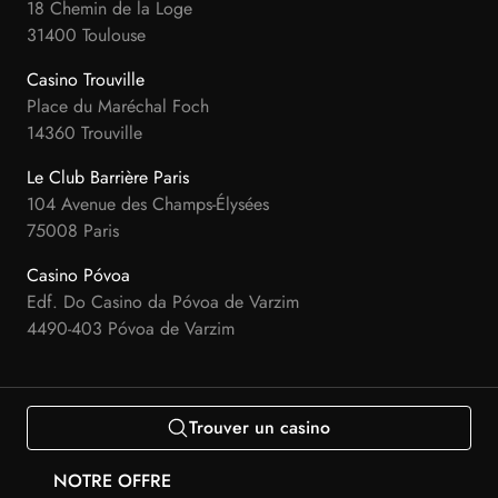
18 Chemin de la Loge
31400 Toulouse
Casino Trouville
Place du Maréchal Foch
14360 Trouville
Le Club Barrière Paris
104 Avenue des Champs-Élysées
75008 Paris
Casino Póvoa
Edf. Do Casino da Póvoa de Varzim
4490-403 Póvoa de Varzim
Trouver un casino
NOTRE OFFRE