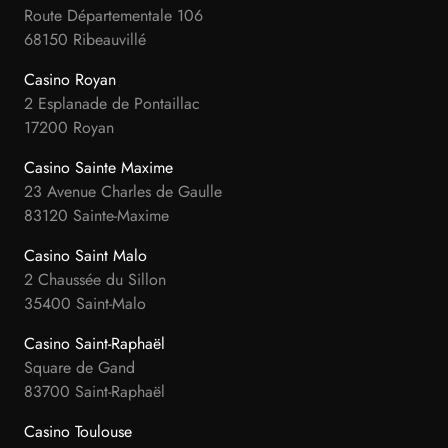
Route Départementale 106
68150 Ribeauvillé
Casino Royan
2 Esplanade de Pontaillac
17200 Royan
Casino Sainte Maxime
23 Avenue Charles de Gaulle
83120 Sainte-Maxime
Casino Saint Malo
2 Chaussée du Sillon
35400 Saint-Malo
Casino Saint-Raphaël
Square de Gand
83700 Saint-Raphaël
Casino Toulouse