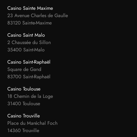
Casino Sainte Maxime
23 Avenue Charles de Gaulle
83120 Sainte-Maxime
Casino Saint Malo
2 Chaussée du Sillon
35400 Saint-Malo
Casino Saint-Raphaël
Square de Gand
83700 Saint-Raphaël
Casino Toulouse
18 Chemin de la Loge
31400 Toulouse
Casino Trouville
Place du Maréchal Foch
14360 Trouville