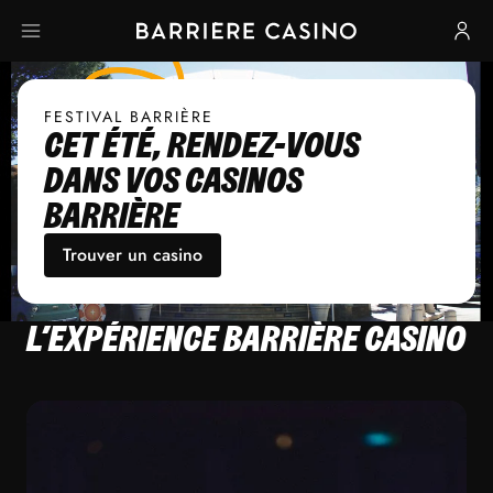
FESTIVAL BARRIÈRE
CET ÉTÉ, RENDEZ-VOUS 
DANS VOS CASINOS 
BARRIÈRE 
Trouver un casino
L'EXPÉRIENCE BARRIÈRE CASINO