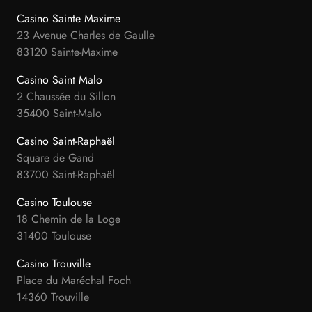
Casino Sainte Maxime
23 Avenue Charles de Gaulle
83120 Sainte-Maxime
Casino Saint Malo
2 Chaussée du Sillon
35400 Saint-Malo
Casino Saint-Raphaël
Square de Gand
83700 Saint-Raphaël
Casino Toulouse
18 Chemin de la Loge
31400 Toulouse
Casino Trouville
Place du Maréchal Foch
14360 Trouville