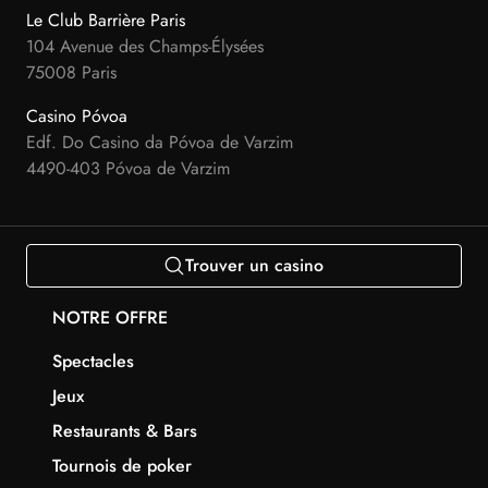
Le Club Barrière Paris
104 Avenue des Champs-Élysées
75008 Paris
Casino Póvoa
Edf. Do Casino da Póvoa de Varzim
4490-403 Póvoa de Varzim
Trouver un casino
NOTRE OFFRE
Spectacles
Jeux
Restaurants & Bars
Tournois de poker