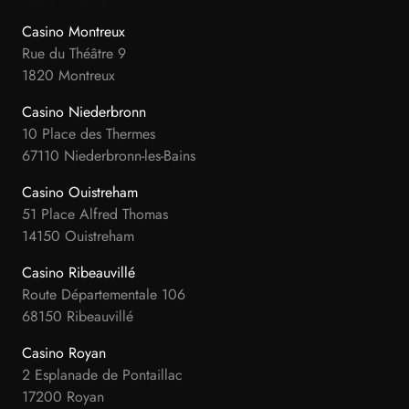
Casino Montreux
Rue du Théâtre 9
1820 Montreux
Casino Niederbronn
10 Place des Thermes
67110 Niederbronn-les-Bains
Casino Ouistreham
51 Place Alfred Thomas
14150 Ouistreham
Casino Ribeauvillé
Route Départementale 106
68150 Ribeauvillé
Casino Royan
2 Esplanade de Pontaillac
17200 Royan