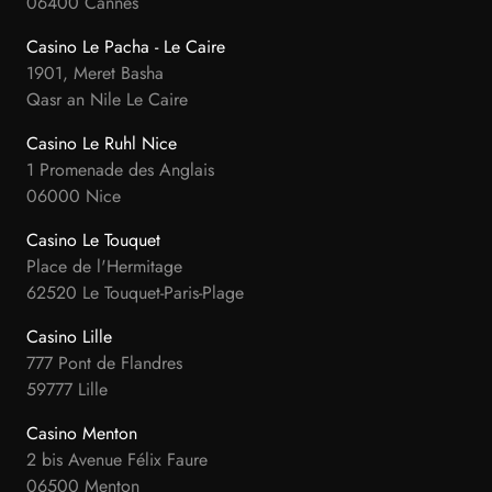
06400 Cannes
Casino Le Pacha - Le Caire
1901, Meret Basha
Qasr an Nile Le Caire
Casino Le Ruhl Nice
1 Promenade des Anglais
06000 Nice
Casino Le Touquet
Place de l'Hermitage
62520 Le Touquet-Paris-Plage
Casino Lille
777 Pont de Flandres
59777 Lille
Casino Menton
2 bis Avenue Félix Faure
06500 Menton