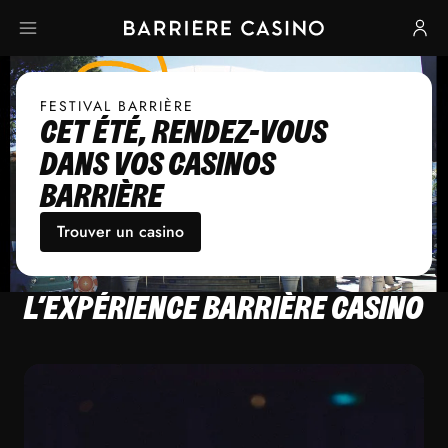
FESTIVAL BARRIÈRE
CET ÉTÉ, RENDEZ-VOUS 
DANS VOS CASINOS 
BARRIÈRE 
Trouver un casino
L'EXPÉRIENCE BARRIÈRE CASINO