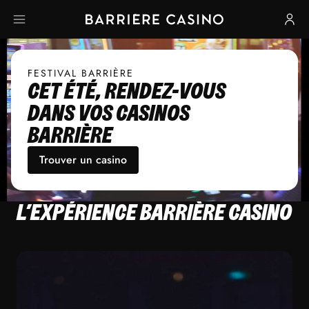
FESTIVAL BARRIÈRE
CET ÉTÉ, RENDEZ-VOUS 
DANS VOS CASINOS 
BARRIÈRE 
Trouver un casino
L'EXPÉRIENCE BARRIÈRE CASINO