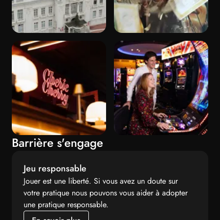
Barrière s'engage
Jeu responsable
Jouer est une liberté. Si vous avez un doute sur
votre pratique nous pouvons vous aider à adopter
une pratique responsable.