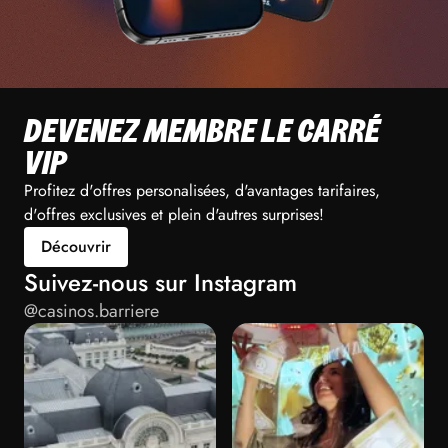
DEVENEZ MEMBRE LE CARRÉ
VIP
Profitez d'offres personalisées, d'avantages tarifaires,
d'offres exclusives et plein d'autres surprises!
Découvrir
Suivez-nous sur Instagram
@casinos.barriere