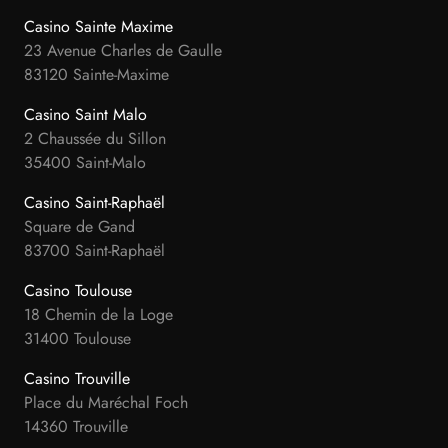
Casino Sainte Maxime
23 Avenue Charles de Gaulle
83120 Sainte-Maxime
Casino Saint Malo
2 Chaussée du Sillon
35400 Saint-Malo
Casino Saint-Raphaël
Square de Gand
83700 Saint-Raphaël
Casino Toulouse
18 Chemin de la Loge
31400 Toulouse
Casino Trouville
Place du Maréchal Foch
14360 Trouville