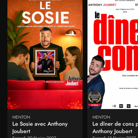
MENTON
MENTON
Le Sosie avec Anthony
Le dîner de cons 
Joubert
Anthony Joubert