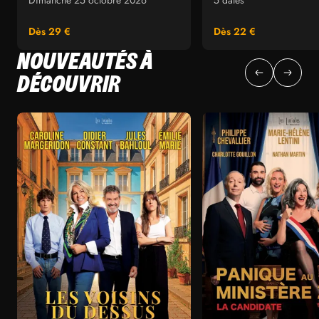
Dimanche 25 octobre 2026
5 dates
Dès 29 €
Dès 22 €
NOUVEAUTÉS À
DÉCOUVRIR