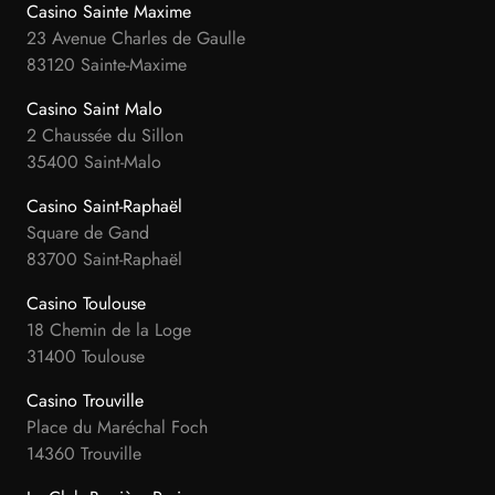
Casino Sainte Maxime
23 Avenue Charles de Gaulle
83120 Sainte-Maxime
Casino Saint Malo
2 Chaussée du Sillon
35400 Saint-Malo
Casino Saint-Raphaël
Square de Gand
83700 Saint-Raphaël
Casino Toulouse
18 Chemin de la Loge
31400 Toulouse
Casino Trouville
Place du Maréchal Foch
14360 Trouville