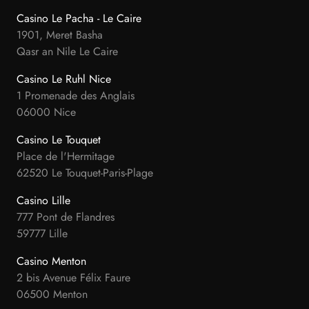
Casino Le Pacha - Le Caire
1901, Meret Basha
Qasr an Nile Le Caire
Casino Le Ruhl Nice
1 Promenade des Anglais
06000 Nice
Casino Le Touquet
Place de l'Hermitage
62520 Le Touquet-Paris-Plage
Casino Lille
777 Pont de Flandres
59777 Lille
Casino Menton
2 bis Avenue Félix Faure
06500 Menton