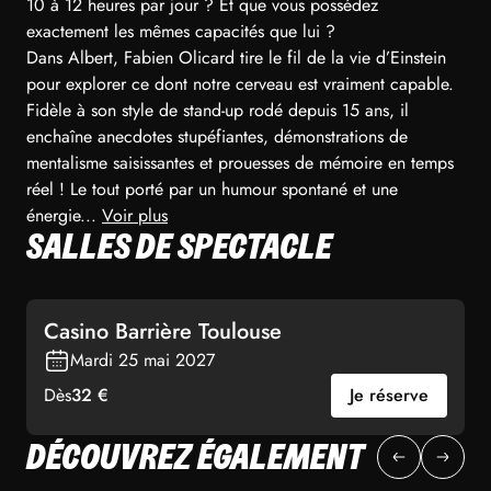
10 à 12 heures par jour ? Et que vous possédez
exactement les mêmes capacités que lui ?
Dans Albert, Fabien Olicard tire le fil de la vie d’Einstein
pour explorer ce dont notre cerveau est vraiment capable.
Fidèle à son style de stand-up rodé depuis 15 ans, il
enchaîne anecdotes stupéfiantes, démonstrations de
mentalisme saisissantes et prouesses de mémoire en temps
réel ! Le tout porté par un humour spontané et une
énergie...
Voir plus
SALLES DE SPECTACLE
Casino Barrière Toulouse
Mardi 25 mai 2027
Dès
32 €
Je réserve
DÉCOUVREZ ÉGALEMENT