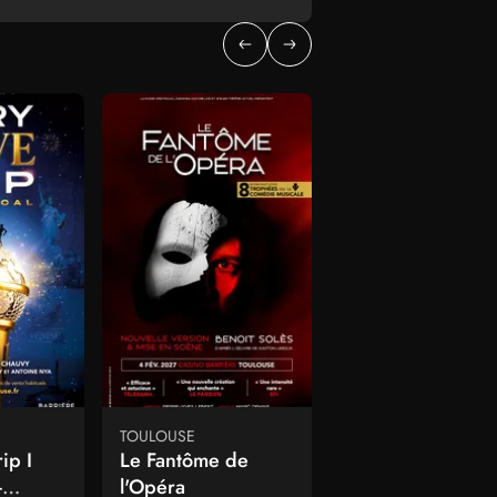
TOULOUSE
2 LIEUX
ip I
Le Fantôme de
Mary Candies
-
l'Opéra
4 dates