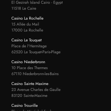
El Gezirah Island Cairo - Egypt
11518 Le Caire
Casino La Rochelle
15 Allée du Mail
17000 La Rochelle
Casino Le Touquet
Place de l'Hermitage
62520 Le Touquet-Paris-Plage
Casino Niederbronn
10 Place des Thermes
67110 Niederbronn-les-Bains
Casino Sainte Maxime
23 Avenue Charles de Gaulle
83120 Sainte-Maxime
Casino Trouville