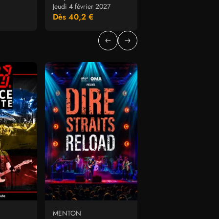
Jeudi 4 février 2027
Dès 40,2 €
Dès 25 €
MENTON
MENTON