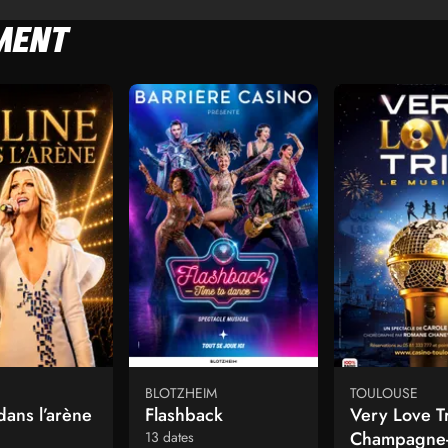
MENT
BLOTZHEIM
TOULOUSE
dans l’arène
Flashback
Very Love Tr
Champagne
13 dates