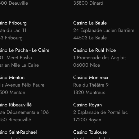
800 Deauville
35800 Dinard
ino Fribourg
Casino La Baule
te du Lac 11
24 Esplanade Lucien Barrière
3 Fribourg
44503 La Baule
ino Le Pacha - Le Caire
Casino Le Ruhl Nice
1, Meret Basha
1 Promenade des Anglais
r an Nile Le Caire
06000 Nice
sino Menton
Casino Montreux
is Avenue Félix Faure
Rue du Théâtre 9
500 Menton
1820 Montreux
ino Ribeauvillé
Casino Royan
te Départementale 106
2 Esplanade de Pontaillac
50 Ribeauvillé
17200 Royan
ino Saint-Raphaël
Casino Toulouse