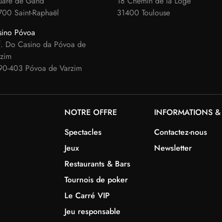
uare de Gand
18 Chemin de la Loge
00 Saint-Raphaël
31400 Toulouse
sino Póvoa
f. Do Casino da Póvoa de
rzim
90-403 Póvoa de Varzim
NOTRE OFFRE
INFORMATIONS &
Spectacles
Contactez-nous
Jeux
Newsletter
Restaurants & Bars
Tournois de poker
Le Carré VIP
Jeu responsable