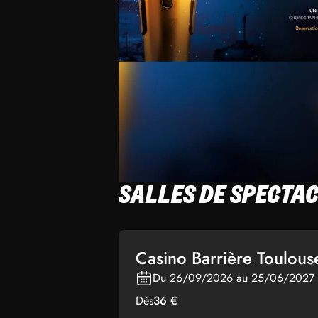
SALLES DE SPECTA
Casino Barrière Toulous
Du 26/09/2026 au 25/06/2027
Dès
36 €