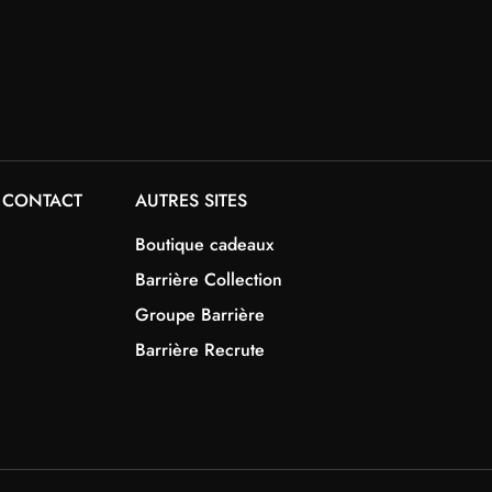
 CONTACT
AUTRES SITES
Boutique cadeaux
Barrière Collection
Groupe Barrière
Barrière Recrute