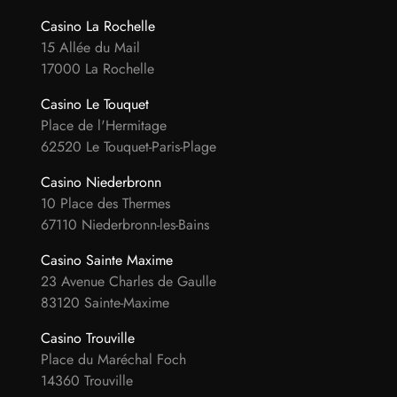
Casino La Rochelle
15 Allée du Mail
17000 La Rochelle
Casino Le Touquet
Place de l'Hermitage
62520 Le Touquet-Paris-Plage
Casino Niederbronn
10 Place des Thermes
67110 Niederbronn-les-Bains
Casino Sainte Maxime
23 Avenue Charles de Gaulle
83120 Sainte-Maxime
Casino Trouville
Place du Maréchal Foch
14360 Trouville