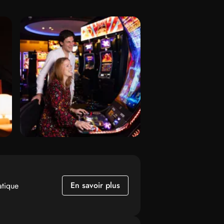
En savoir plus
atique