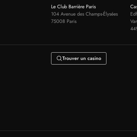
Le Club Barrière Paris
Ca
104 Avenue des Champs-Élysées
Ed
75008 Paris
Va
44
Trouver un casino