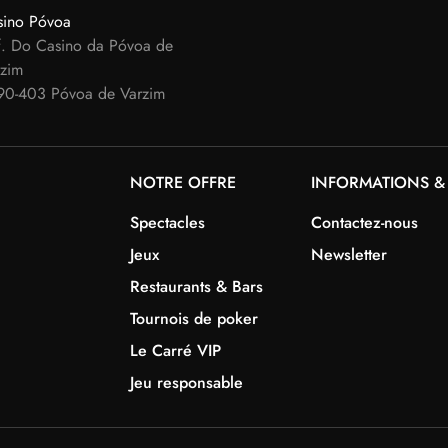
sino Póvoa
f. Do Casino da Póvoa de
rzim
90-403 Póvoa de Varzim
NOTRE OFFRE
INFORMATIONS &
Spectacles
Contactez-nous
Jeux
Newsletter
Restaurants & Bars
Tournois de poker
Le Carré VIP
Jeu responsable