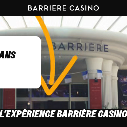
ANS 
L'EXPÉRIENCE BARRIÈRE CASIN