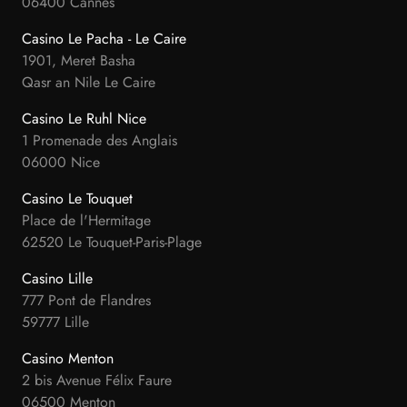
06400 Cannes
Casino Le Pacha - Le Caire
1901, Meret Basha
Qasr an Nile Le Caire
Casino Le Ruhl Nice
1 Promenade des Anglais
06000 Nice
Casino Le Touquet
Place de l'Hermitage
62520 Le Touquet-Paris-Plage
Casino Lille
777 Pont de Flandres
59777 Lille
Casino Menton
2 bis Avenue Félix Faure
06500 Menton