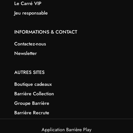
Le Carré VIP
Jeu responsable
INFORMATIONS & CONTACT
Contactez-nous
Newsletter
AUTRES SITES
Boutique cadeaux
Barrière Collection
Groupe Barrière
Barrière Recrute
Application Barrière Play