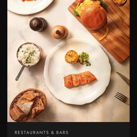
RESTAURANTS & BARS