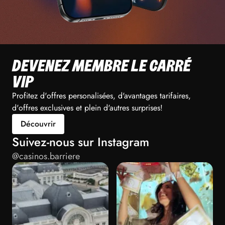
DEVENEZ MEMBRE LE CARRÉ
VIP
Profitez d'offres personalisées, d'avantages tarifaires,
d'offres exclusives et plein d'autres surprises!
Découvrir
Suivez-nous sur Instagram
@casinos.barriere