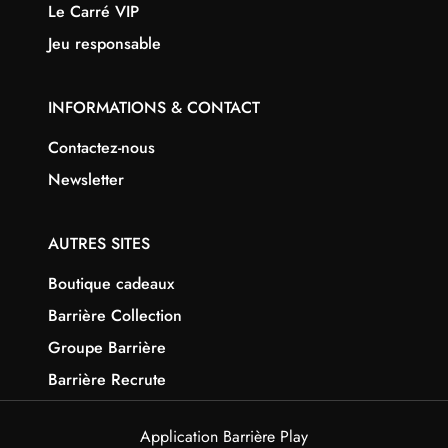
Le Carré VIP
Jeu responsable
INFORMATIONS & CONTACT
Contactez-nous
Newsletter
AUTRES SITES
Boutique cadeaux
Barrière Collection
Groupe Barrière
Barrière Recrute
Application Barrière Play