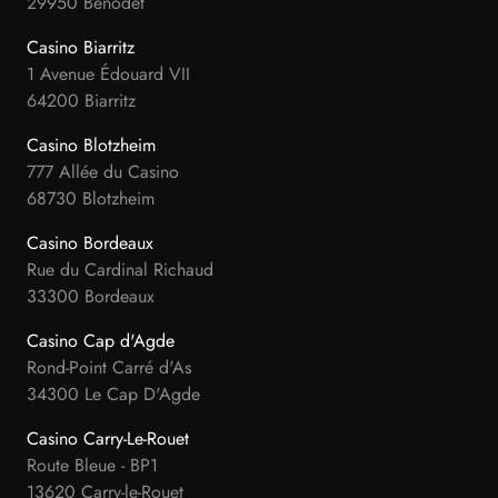
29950 Bénodet
Casino Biarritz
1 Avenue Édouard VII
64200 Biarritz
Casino Blotzheim
777 Allée du Casino
68730 Blotzheim
Casino Bordeaux
Rue du Cardinal Richaud
33300 Bordeaux
Casino Cap d'Agde
Rond-Point Carré d'As
34300 Le Cap D'Agde
Casino Carry-Le-Rouet
Route Bleue - BP1
13620 Carry-le-Rouet