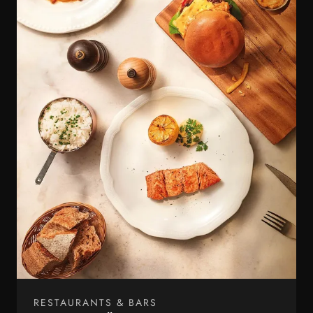
RESTAURANTS & BARS