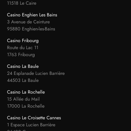
11518 Le Caire
Casino Enghien Les Bains
3 Avenue de Ceinture
95880 Enghien-les-Bains
Casino Fribourg
Route du Lac 11
1763 Fribourg
Casino La Baule
24 Esplanade Lucien Barrière
44503 La Baule
Casino La Rochelle
15 Allée du Mail
17000 La Rochelle
Casino Le Croisette Cannes
1 Espace Lucien Barrière