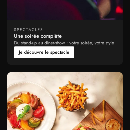
SPECTACLES
Une soirée complète
Du stand-up au dîner-show : votre soirée, votre style
Je découvre le spectacle