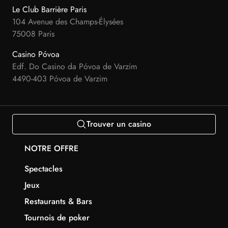
Le Club Barrière Paris
104 Avenue des Champs-Élysées
75008 Paris
Casino Póvoa
Edf. Do Casino da Póvoa de Varzim
4490-403 Póvoa de Varzim
Trouver un casino
NOTRE OFFRE
Spectacles
Jeux
Restaurants & Bars
Tournois de poker