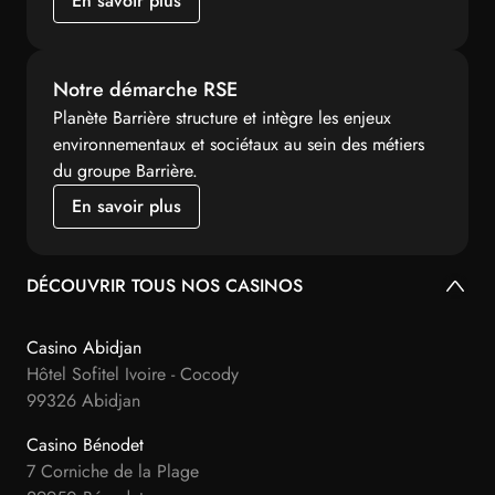
En savoir plus
Notre démarche RSE
Planète Barrière structure et intègre les enjeux
environnementaux et sociétaux au sein des métiers
du groupe Barrière.
En savoir plus
DÉCOUVRIR TOUS NOS CASINOS
Casino Abidjan
Hôtel Sofitel Ivoire - Cocody
99326 Abidjan
Casino Bénodet
7 Corniche de la Plage