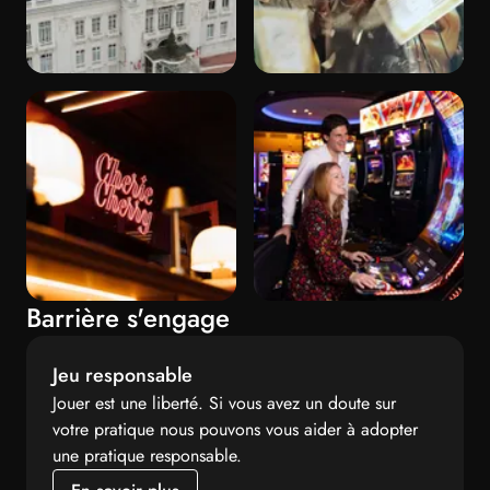
Barrière s'engage
Jeu responsable
Jouer est une liberté. Si vous avez un doute sur
votre pratique nous pouvons vous aider à adopter
une pratique responsable.