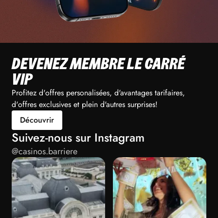
DEVENEZ MEMBRE LE CARRÉ
VIP
Profitez d'offres personalisées, d'avantages tarifaires,
d'offres exclusives et plein d'autres surprises!
Découvrir
Suivez-nous sur Instagram
@casinos.barriere