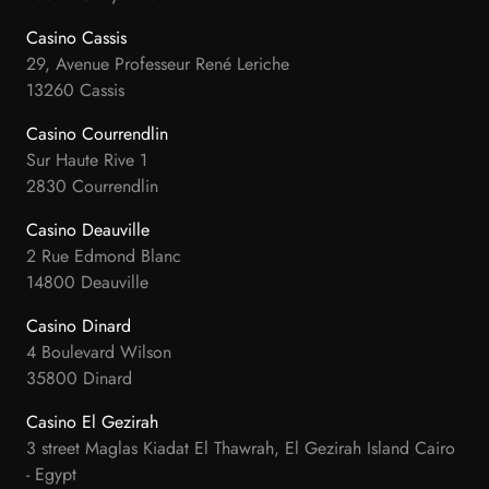
Casino Cassis
29, Avenue Professeur René Leriche
13260 Cassis
Casino Courrendlin
Sur Haute Rive 1
2830 Courrendlin
Casino Deauville
2 Rue Edmond Blanc
14800 Deauville
Casino Dinard
4 Boulevard Wilson
35800 Dinard
Casino El Gezirah
3 street Maglas Kiadat El Thawrah, El Gezirah Island Cairo
- Egypt