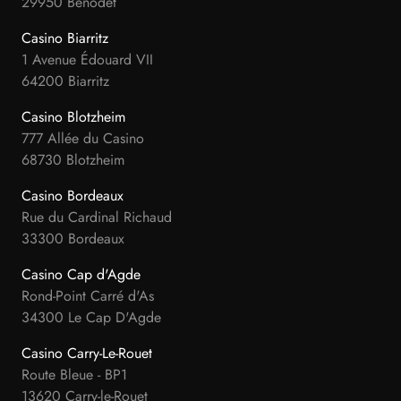
29950 Bénodet
Casino Biarritz
1 Avenue Édouard VII
64200 Biarritz
Casino Blotzheim
777 Allée du Casino
68730 Blotzheim
Casino Bordeaux
Rue du Cardinal Richaud
33300 Bordeaux
Casino Cap d'Agde
Rond-Point Carré d'As
34300 Le Cap D'Agde
Casino Carry-Le-Rouet
Route Bleue - BP1
13620 Carry-le-Rouet