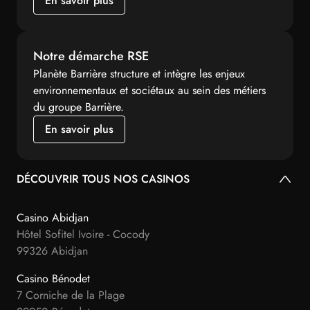
En savoir plus
Notre démarche RSE
Planète Barrière structure et intègre les enjeux
environnementaux et sociétaux au sein des métiers
du groupe Barrière.
En savoir plus
DÉCOUVRIR TOUS NOS CASINOS
Casino Abidjan
Hôtel Sofitel Ivoire - Cocody
99326 Abidjan
Casino Bénodet
7 Corniche de la Plage