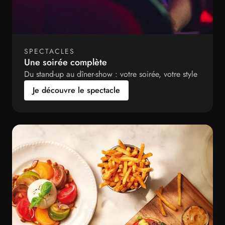
SPECTACLES
Une soirée complète
Du stand-up au dîner-show : votre soirée, votre style
Je découvre le spectacle