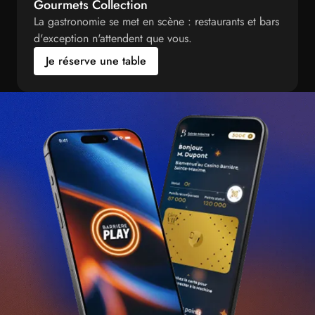
Gourmets Collection
La gastronomie se met en scène : restaurants et bars
d'exception n'attendent que vous.
Je réserve une table