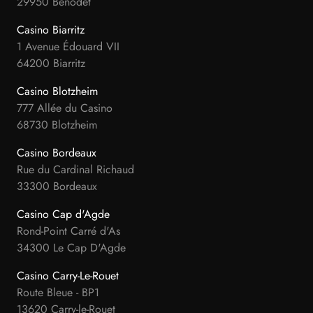
29950 Bénodet
Casino Biarritz
1 Avenue Édouard VII
64200 Biarritz
Casino Blotzheim
777 Allée du Casino
68730 Blotzheim
Casino Bordeaux
Rue du Cardinal Richaud
33300 Bordeaux
Casino Cap d'Agde
Rond-Point Carré d'As
34300 Le Cap D'Agde
Casino Carry-Le-Rouet
Route Bleue - BP1
13620 Carry-le-Rouet