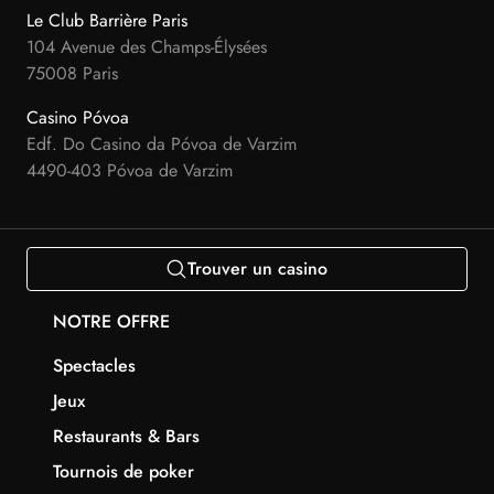
Le Club Barrière Paris
104 Avenue des Champs-Élysées
75008 Paris
Casino Póvoa
Edf. Do Casino da Póvoa de Varzim
4490-403 Póvoa de Varzim
Trouver un casino
NOTRE OFFRE
Spectacles
Jeux
Restaurants & Bars
Tournois de poker