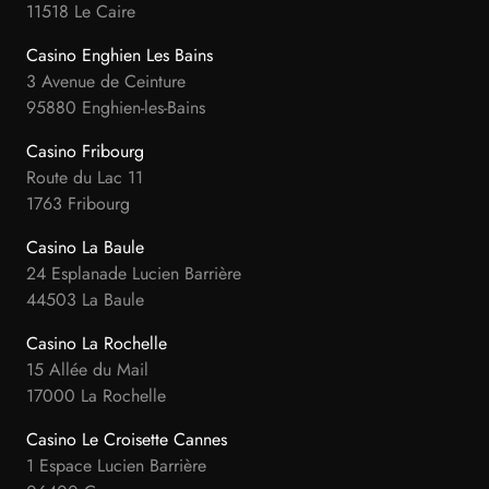
11518 Le Caire
Casino Enghien Les Bains
3 Avenue de Ceinture
95880 Enghien-les-Bains
Casino Fribourg
Route du Lac 11
1763 Fribourg
Casino La Baule
24 Esplanade Lucien Barrière
44503 La Baule
Casino La Rochelle
15 Allée du Mail
17000 La Rochelle
Casino Le Croisette Cannes
1 Espace Lucien Barrière