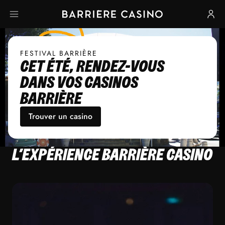
FESTIVAL BARRIÈRE
CET ÉTÉ, RENDEZ-VOUS 
DANS VOS CASINOS 
BARRIÈRE 
Trouver un casino
L'EXPÉRIENCE BARRIÈRE CASINO