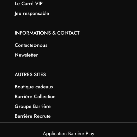
Le Carré VIP
Jeu responsable
INFORMATIONS & CONTACT
Contactez-nous
Newsletter
AUTRES SITES
Boutique cadeaux
Barrière Collection
Groupe Barrière
Barrière Recrute
Application Barrière Play