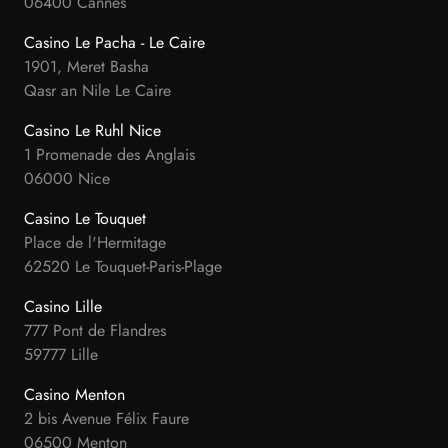
06400 Cannes
Casino Le Pacha - Le Caire
1901, Meret Basha
Qasr an Nile Le Caire
Casino Le Ruhl Nice
1 Promenade des Anglais
06000 Nice
Casino Le Touquet
Place de l'Hermitage
62520 Le Touquet-Paris-Plage
Casino Lille
777 Pont de Flandres
59777 Lille
Casino Menton
2 bis Avenue Félix Faure
06500 Menton