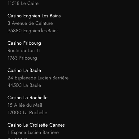
11518 Le Caire
Casino Enghien Les Bains
3 Avenue de Ceinture
95880 Enghien-les-Bains
Casino Fribourg
Route du Lac 11
1763 Fribourg
Casino La Baule
24 Esplanade Lucien Barrière
44503 La Baule
Casino La Rochelle
15 Allée du Mail
17000 La Rochelle
Casino Le Croisette Cannes
1 Espace Lucien Barrière