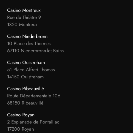
Casino Montreux
Rue du Théâtre 9
1820 Montreux
Casino Niederbronn
10 Place des Thermes
67110 Niederbronn-les-Bains
Casino Ouistreham
51 Place Alfred Thomas
14150 Ouistreham
Casino Ribeauvillé
Route Départementale 106
68150 Ribeauvillé
Casino Royan
2 Esplanade de Pontaillac
17200 Royan