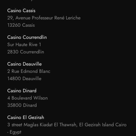
Casino Cassis
29, Avenue Professeur René Leriche
13260 Cassis
Casino Courrendlin
Sur Haute Rive 1
2830 Courrendlin
Casino Deauville
2 Rue Edmond Blanc
14800 Deauville
Casino Dinard
4 Boulevard Wilson
35800 Dinard
Casino El Gezirah
3 street Maglas Kiadat El Thawrah, El Gezirah Island Cairo
- Egypt