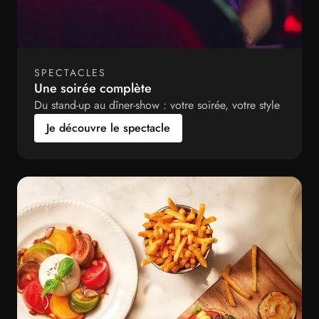
SPECTACLES
Une soirée complète
Du stand-up au dîner-show : votre soirée, votre style
Je découvre le spectacle