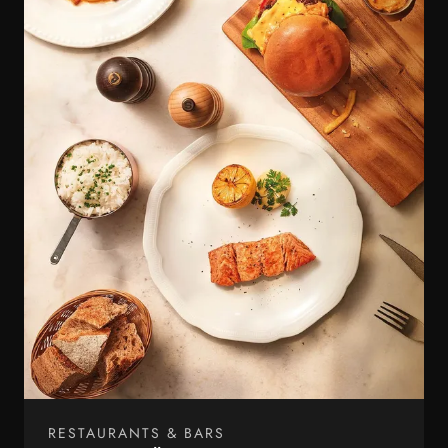
RESTAURANTS & BARS