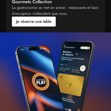
Gourmets Collection
La gastronomie se met en scène : restaurants et bars
d'exception n'attendent que vous.
Je réserve une table