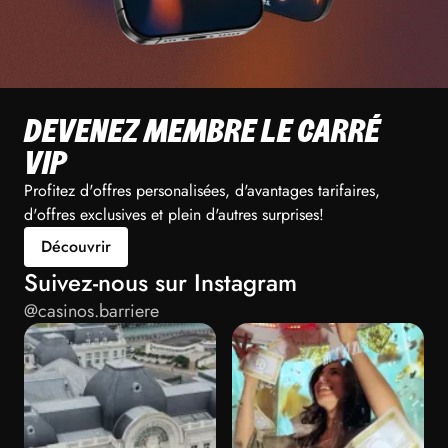
DEVENEZ MEMBRE LE CARRÉ
VIP
Profitez d'offres personalisées, d'avantages tarifaires,
d'offres exclusives et plein d'autres surprises!
Découvrir
Suivez-nous sur Instagram
@casinos.barriere