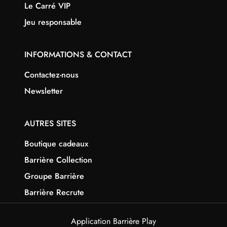
Le Carré VIP
Jeu responsable
INFORMATIONS & CONTACT
Contactez-nous
Newsletter
AUTRES SITES
Boutique cadeaux
Barrière Collection
Groupe Barrière
Barrière Recrute
Application Barrière Play