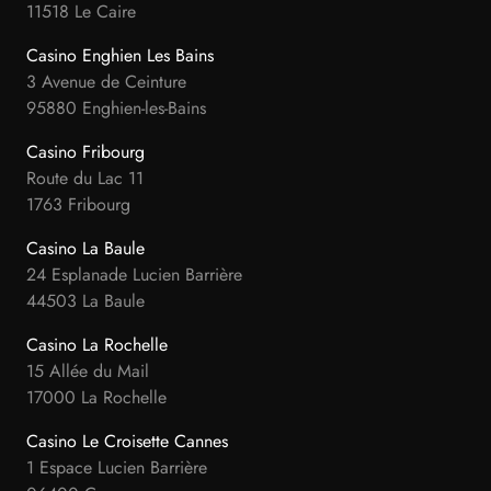
11518 Le Caire
Casino Enghien Les Bains
3 Avenue de Ceinture
95880 Enghien-les-Bains
Casino Fribourg
Route du Lac 11
1763 Fribourg
Casino La Baule
24 Esplanade Lucien Barrière
44503 La Baule
Casino La Rochelle
15 Allée du Mail
17000 La Rochelle
Casino Le Croisette Cannes
1 Espace Lucien Barrière