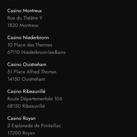
Casino Montreux
Rue du Théâtre 9
1820 Montreux
Casino Niederbronn
10 Place des Thermes
67110 Niederbronn-les-Bains
Casino Ouistreham
51 Place Alfred Thomas
14150 Ouistreham
Casino Ribeauvillé
Route Départementale 106
68150 Ribeauvillé
Casino Royan
2 Esplanade de Pontaillac
17200 Royan