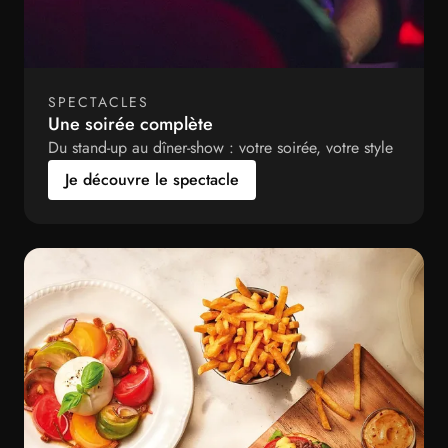
SPECTACLES
Une soirée complète
Du stand-up au dîner-show : votre soirée, votre style
Je découvre le spectacle