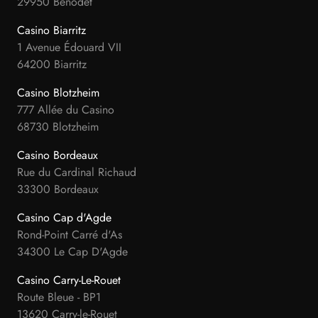
29950 Bénodet
Casino Biarritz
1 Avenue Édouard VII
64200 Biarritz
Casino Blotzheim
777 Allée du Casino
68730 Blotzheim
Casino Bordeaux
Rue du Cardinal Richaud
33300 Bordeaux
Casino Cap d'Agde
Rond-Point Carré d'As
34300 Le Cap D'Agde
Casino Carry-Le-Rouet
Route Bleue - BP1
13620 Carry-le-Rouet