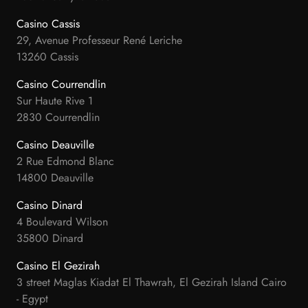
Casino Cassis
29, Avenue Professeur René Leriche
13260 Cassis
Casino Courrendlin
Sur Haute Rive 1
2830 Courrendlin
Casino Deauville
2 Rue Edmond Blanc
14800 Deauville
Casino Dinard
4 Boulevard Wilson
35800 Dinard
Casino El Gezirah
3 street Maglas Kiadat El Thawrah, El Gezirah Island Cairo
- Egypt