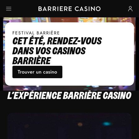
FESTIVAL BARRIÈRE
CET ÉTÉ, RENDEZ-VOUS 
DANS VOS CASINOS 
BARRIÈRE 
Trouver un casino
L'EXPÉRIENCE BARRIÈRE CASINO