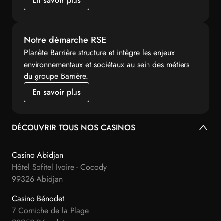
En savoir plus
Notre démarche RSE
Planète Barrière structure et intègre les enjeux
environnementaux et sociétaux au sein des métiers
du groupe Barrière.
En savoir plus
DÉCOUVRIR TOUS NOS CASINOS
Casino Abidjan
Hôtel Sofitel Ivoire - Cocody
99326 Abidjan
Casino Bénodet
7 Corniche de la Plage