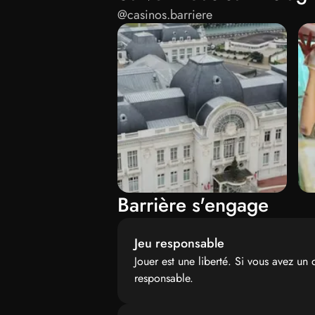
@casinos.barriere
Barrière s'engage
Jeu responsable
Jouer est une liberté. Si vous avez un
responsable.