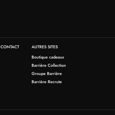
 CONTACT
AUTRES SITES
Boutique cadeaux
Barrière Collection
Groupe Barrière
Barrière Recrute