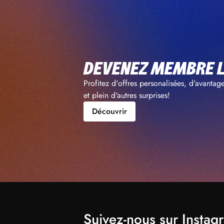
DEVENEZ MEMBRE L
Profitez d'offres personalisées, d'avantages
et plein d'autres surprises!
Découvrir
Suivez-nous sur Instag