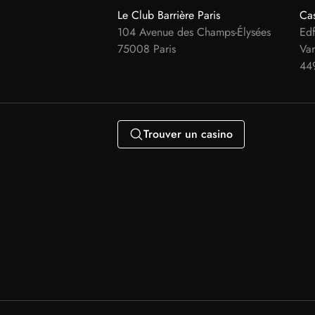
Le Club Barrière Paris
Ca
104 Avenue des Champs-Élysées
Ed
75008 Paris
Va
44
Trouver un casino