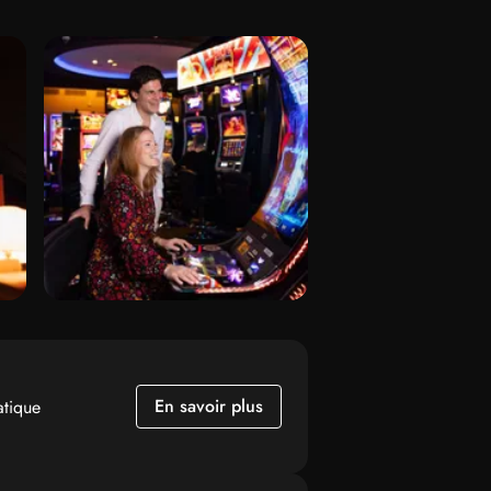
En savoir plus
atique