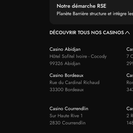
Notre démarche RSE
Planète Barrière structure et intègre 
DÉCOUVRIR TOUS NOS CASINOS
Casino Abidjan
Ca
Hôtel Sofitel Ivoire - Cocody
7 C
99326 Abidjan
29
Casino Bordeaux
Ca
Rue du Cardinal Richaud
Ron
33300 Bordeaux
34
Casino Courrendlin
Cas
Sur Haute Rive 1
2 
2830 Courrendlin
14