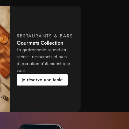
RESTAURANTS & BARS
Gourmets Collection
La gastronomie se met en
scène : restaurants et bars
d'exception n'attendent que
vous.
Je réserve une table