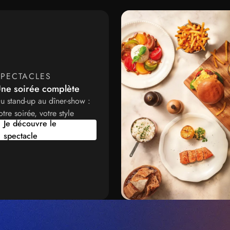
SPECTACLES
ne soirée complète
u stand-up au dîner-show :
otre soirée, votre style
Je découvre le
spectacle