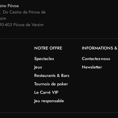
sino Póvoa
f. Do Casino da Póvoa de
rzim
90-403 Póvoa de Varzim
NOTRE OFFRE
INFORMATIONS &
Spectacles
Contactez-nous
Jeux
Newsletter
Restaurants & Bars
Tournois de poker
Le Carré VIP
Jeu responsable