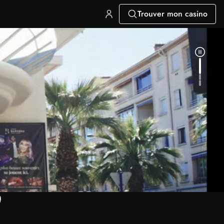
Trouver mon casino
O