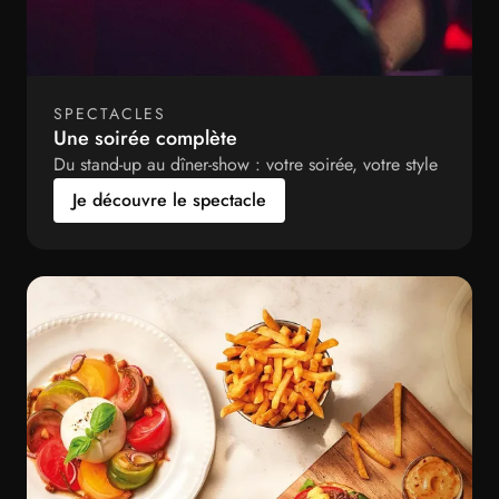
SPECTACLES
Une soirée complète
Du stand-up au dîner-show : votre soirée, votre style
Je découvre le spectacle