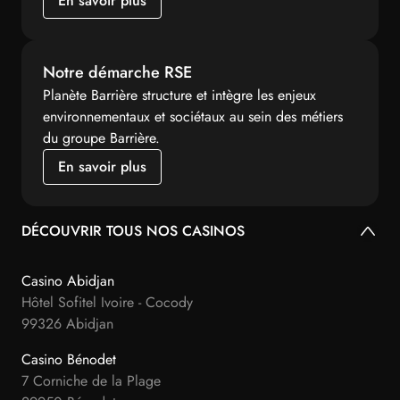
En savoir plus
Notre démarche RSE
Planète Barrière structure et intègre les enjeux
environnementaux et sociétaux au sein des métiers
du groupe Barrière.
En savoir plus
DÉCOUVRIR TOUS NOS CASINOS
Casino Abidjan
Hôtel Sofitel Ivoire - Cocody
99326 Abidjan
Casino Bénodet
7 Corniche de la Plage