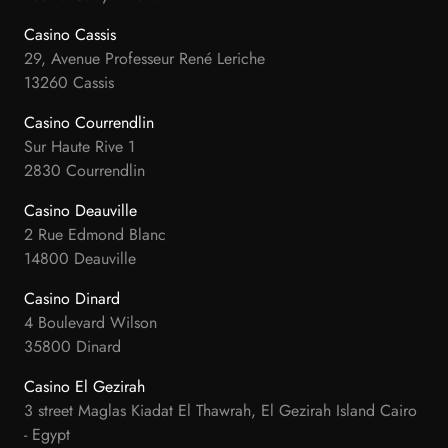
Casino Cassis
29, Avenue Professeur René Leriche
13260 Cassis
Casino Courrendlin
Sur Haute Rive 1
2830 Courrendlin
Casino Deauville
2 Rue Edmond Blanc
14800 Deauville
Casino Dinard
4 Boulevard Wilson
35800 Dinard
Casino El Gezirah
3 street Maglas Kiadat El Thawrah, El Gezirah Island Cairo
- Egypt