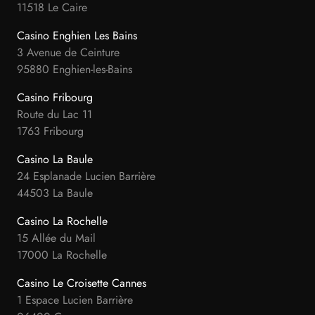
11518 Le Caire
Casino Enghien Les Bains
3 Avenue de Ceinture
95880 Enghien-les-Bains
Casino Fribourg
Route du Lac 11
1763 Fribourg
Casino La Baule
24 Esplanade Lucien Barrière
44503 La Baule
Casino La Rochelle
15 Allée du Mail
17000 La Rochelle
Casino Le Croisette Cannes
1 Espace Lucien Barrière