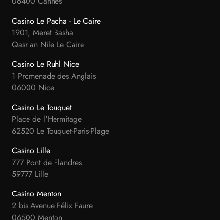
06400 Cannes
Casino Le Pacha - Le Caire
1901, Meret Basha
Qasr an Nile Le Caire
Casino Le Ruhl Nice
1 Promenade des Anglais
06000 Nice
Casino Le Touquet
Place de l'Hermitage
62520 Le Touquet-Paris-Plage
Casino Lille
777 Pont de Flandres
59777 Lille
Casino Menton
2 bis Avenue Félix Faure
06500 Menton