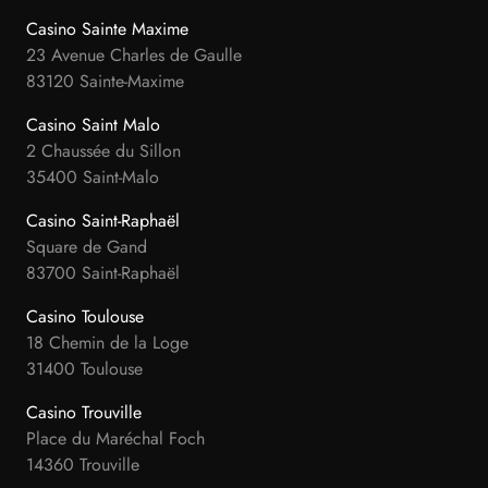
Casino Sainte Maxime
23 Avenue Charles de Gaulle
83120 Sainte-Maxime
Casino Saint Malo
2 Chaussée du Sillon
35400 Saint-Malo
Casino Saint-Raphaël
Square de Gand
83700 Saint-Raphaël
Casino Toulouse
18 Chemin de la Loge
31400 Toulouse
Casino Trouville
Place du Maréchal Foch
14360 Trouville