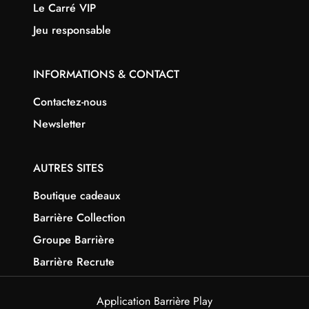
Le Carré VIP
Jeu responsable
INFORMATIONS & CONTACT
Contactez-nous
Newsletter
AUTRES SITES
Boutique cadeaux
Barrière Collection
Groupe Barrière
Barrière Recrute
Application Barrière Play