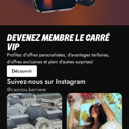
DEVENEZ MEMBRE LE CARRÉ
VIP
Profitez d'offres personalisées, d'avantages tarifaires,
d'offres exclusives et plein d'autres surprises!
Découvrir
Suivez-nous sur Instagram
@casinos.barriere