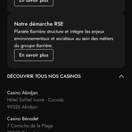
En savoir plus
Notre démarche RSE
Planète Barrière structure et intègre les enjeux
environnementaux et sociétaux au sein des métiers
du groupe Barrière.
En savoir plus
DÉCOUVRIR TOUS NOS CASINOS
Casino Abidjan
Hôtel Sofitel Ivoire - Cocody
99326 Abidjan
Casino Bénodet
7 Corniche de la Plage