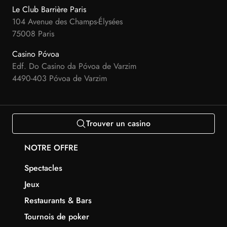
Le Club Barrière Paris
104 Avenue des Champs-Élysées
75008 Paris
Casino Póvoa
Edf. Do Casino da Póvoa de Varzim
4490-403 Póvoa de Varzim
Trouver un casino
NOTRE OFFRE
Spectacles
Jeux
Restaurants & Bars
Tournois de poker