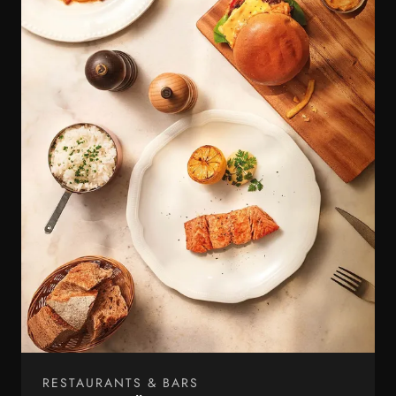
RESTAURANTS & BARS