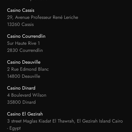
Casino Cassis
29, Avenue Professeur René Leriche
13260 Cassis
Casino Courrendlin
Sur Haute Rive 1
2830 Courrendlin
Casino Deauville
2 Rue Edmond Blanc
14800 Deauville
Casino Dinard
4 Boulevard Wilson
35800 Dinard
Casino El Gezirah
3 street Maglas Kiadat El Thawrah, El Gezirah Island Cairo
- Egypt