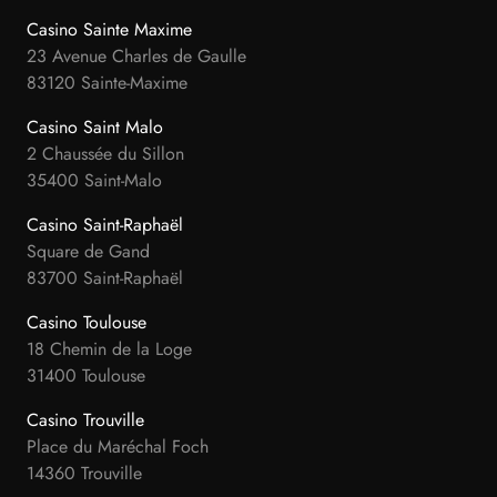
Casino Sainte Maxime
23 Avenue Charles de Gaulle
83120 Sainte-Maxime
Casino Saint Malo
2 Chaussée du Sillon
35400 Saint-Malo
Casino Saint-Raphaël
Square de Gand
83700 Saint-Raphaël
Casino Toulouse
18 Chemin de la Loge
31400 Toulouse
Casino Trouville
Place du Maréchal Foch
14360 Trouville