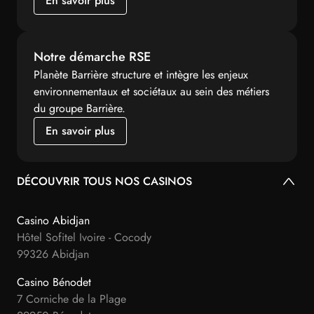
En savoir plus
Notre démarche RSE
Planète Barrière structure et intègre les enjeux
environnementaux et sociétaux au sein des métiers
du groupe Barrière.
En savoir plus
DÉCOUVRIR TOUS NOS CASINOS
Casino Abidjan
Hôtel Sofitel Ivoire - Cocody
99326 Abidjan
Casino Bénodet
7 Corniche de la Plage