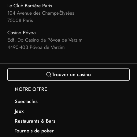
Le Club Barrière Paris
104 Avenue des Champs-Élysées
75008 Paris
Casino Póvoa
Edf. Do Casino da Póvoa de Varzim
4490-403 Póvoa de Varzim
Trouver un casino
NOTRE OFFRE
Spectacles
Jeux
Restaurants & Bars
Tournois de poker