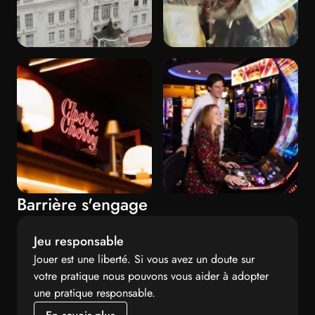
Barrière s'engage
Jeu responsable
Jouer est une liberté. Si vous avez un doute sur
votre pratique nous pouvons vous aider à adopter
une pratique responsable.