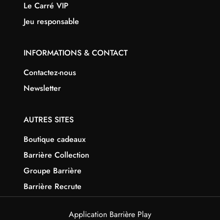
Le Carré VIP
Jeu responsable
INFORMATIONS & CONTACT
Contactez-nous
Newsletter
AUTRES SITES
Boutique cadeaux
Barrière Collection
Groupe Barrière
Barrière Recrute
Application Barrière Play