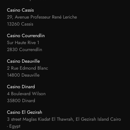
Casino Cassis
29, Avenue Professeur René Leriche
13260 Cassis
Casino Courrendlin
Sur Haute Rive 1
2830 Courrendlin
Casino Deauville
2 Rue Edmond Blanc
14800 Deauville
Casino Dinard
4 Boulevard Wilson
35800 Dinard
Casino El Gezirah
3 street Maglas Kiadat El Thawrah, El Gezirah Island Cairo
- Egypt