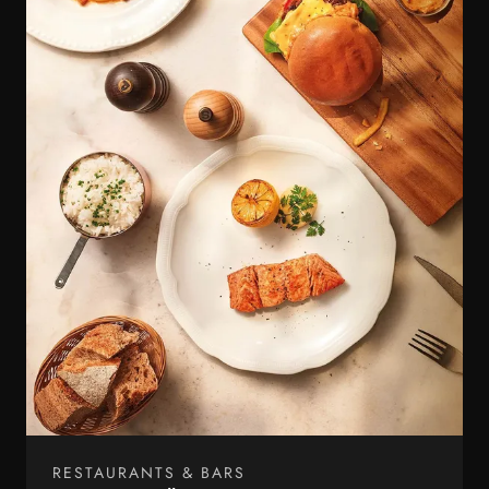
RESTAURANTS & BARS