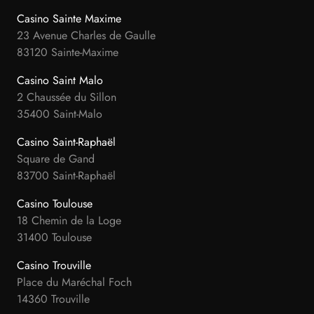
Casino Sainte Maxime
23 Avenue Charles de Gaulle
83120 Sainte-Maxime
Casino Saint Malo
2 Chaussée du Sillon
35400 Saint-Malo
Casino Saint-Raphaël
Square de Gand
83700 Saint-Raphaël
Casino Toulouse
18 Chemin de la Loge
31400 Toulouse
Casino Trouville
Place du Maréchal Foch
14360 Trouville