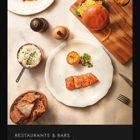
RESTAURANTS & BARS