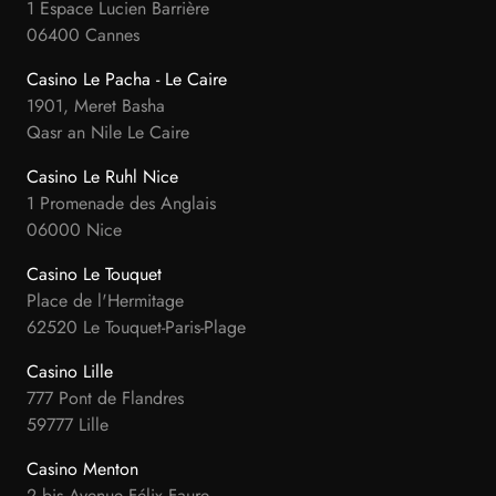
1 Espace Lucien Barrière
06400 Cannes
Casino Le Pacha - Le Caire
1901, Meret Basha
Qasr an Nile Le Caire
Casino Le Ruhl Nice
1 Promenade des Anglais
06000 Nice
Casino Le Touquet
Place de l'Hermitage
62520 Le Touquet-Paris-Plage
Casino Lille
777 Pont de Flandres
59777 Lille
Casino Menton
2 bis Avenue Félix Faure