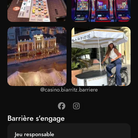
@casino.biarritz.barriere
Barrière s'engage
Jeu responsable