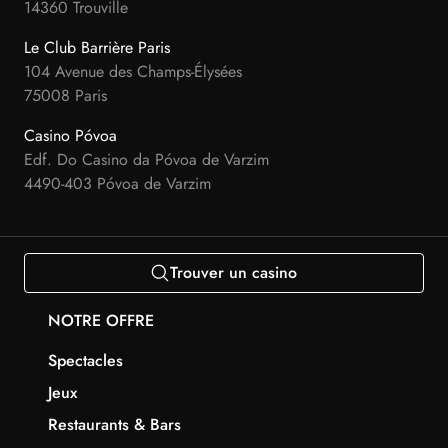
14360 Trouville
Le Club Barrière Paris
104 Avenue des Champs-Élysées
75008 Paris
Casino Póvoa
Edf. Do Casino da Póvoa de Varzim
4490-403 Póvoa de Varzim
Trouver un casino
NOTRE OFFRE
Spectacles
Jeux
Restaurants & Bars