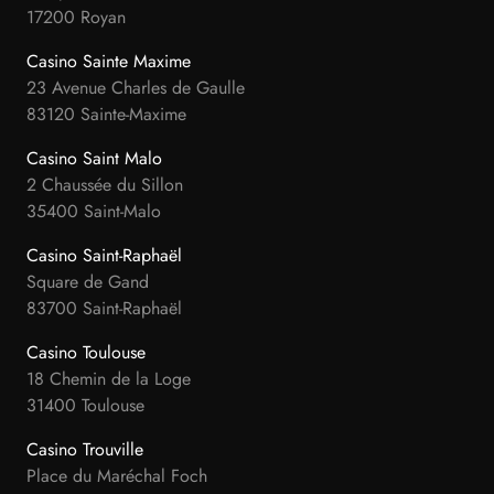
17200 Royan
Casino Sainte Maxime
23 Avenue Charles de Gaulle
83120 Sainte-Maxime
Casino Saint Malo
2 Chaussée du Sillon
35400 Saint-Malo
Casino Saint-Raphaël
Square de Gand
83700 Saint-Raphaël
Casino Toulouse
18 Chemin de la Loge
31400 Toulouse
Casino Trouville
Place du Maréchal Foch