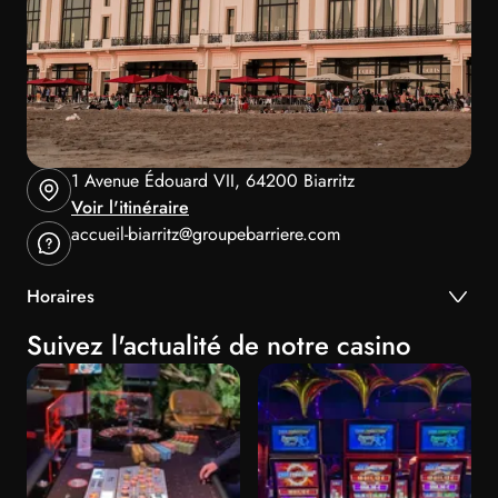
1 Avenue Édouard VII, 64200 Biarritz
Voir l'itinéraire
accueil-biarritz@groupebarriere.com
Horaires
Suivez l'actualité de notre casino