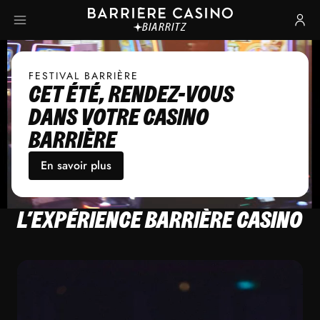
BIARRITZ
FESTIVAL BARRIÈRE
CET ÉTÉ, RENDEZ-VOUS 
DANS VOTRE CASINO 
BARRIÈRE 
En savoir plus
L'EXPÉRIENCE BARRIÈRE CASINO