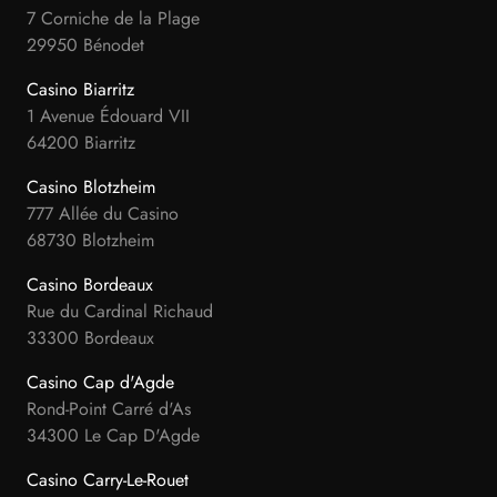
7 Corniche de la Plage
29950 Bénodet
Casino Biarritz
1 Avenue Édouard VII
64200 Biarritz
Casino Blotzheim
777 Allée du Casino
68730 Blotzheim
Casino Bordeaux
Rue du Cardinal Richaud
33300 Bordeaux
Casino Cap d'Agde
Rond-Point Carré d'As
34300 Le Cap D'Agde
Casino Carry-Le-Rouet