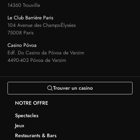
14360 Trouville
Le Club Barrière Paris
104 Avenue des Champs-Élysées
75008 Paris
Casino Póvoa
Edf. Do Casino da Póvoa de Varzim
4490-403 Póvoa de Varzim
Trouver un casino
NOTRE OFFRE
Spectacles
Jeux
Restaurants & Bars