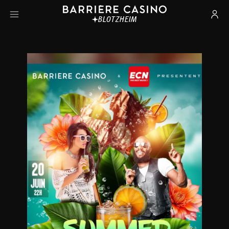
BLOTZHEIM