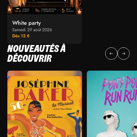
White party
Samedi 29 août 2026
Dès 12 €
NOUVEAUTÉS À
DÉCOUVRIR