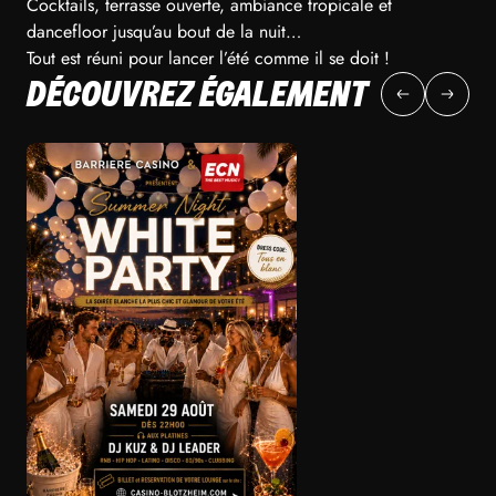
Cocktails, terrasse ouverte, ambiance tropicale et
dancefloor jusqu’au bout de la nuit…
Tout est réuni pour lancer l’été comme il se doit !
DÉCOUVREZ ÉGALEMENT