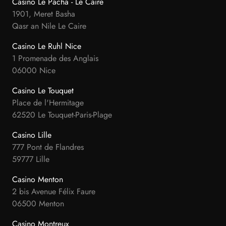
Casino Le Pacha - Le Caire
1901, Meret Basha
Qasr an Nile Le Caire
Casino Le Ruhl Nice
1 Promenade des Anglais
06000 Nice
Casino Le Touquet
Place de l'Hermitage
62520 Le Touquet-Paris-Plage
Casino Lille
777 Pont de Flandres
59777 Lille
Casino Menton
2 bis Avenue Félix Faure
06500 Menton
Casino Montreux