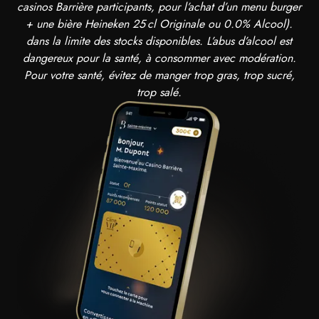
casinos Barrière participants, pour l’achat d’un menu burger
+ une bière Heineken 25 cl Originale ou 0.0% Alcool).
dans la limite des stocks disponibles. L’abus d’alcool est
dangereux pour la santé, à consommer avec modération.
Pour votre santé, évitez de manger trop gras, trop sucré,
trop salé.