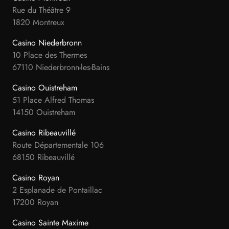
Rue du Théâtre 9
1820 Montreux
Casino Niederbronn
10 Place des Thermes
67110 Niederbronn-les-Bains
Casino Ouistreham
51 Place Alfred Thomas
14150 Ouistreham
Casino Ribeauvillé
Route Départementale 106
68150 Ribeauvillé
Casino Royan
2 Esplanade de Pontaillac
17200 Royan
Casino Sainte Maxime