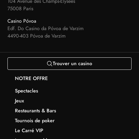
104 Avenue des Champs-Élysées
75008 Paris
Casino Póvoa
Edf. Do Casino da Póvoa de Varzim
4490-403 Póvoa de Varzim
Trouver un casino
NOTRE OFFRE
Spectacles
Jeux
Restaurants & Bars
Tournois de poker
Le Carré VIP