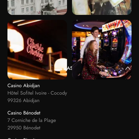
DÉCOUVRIR TOUS NOS CASINOS
Casino Abidjan
Hôtel Sofitel Ivoire - Cocody
99326 Abidjan
Casino Bénodet
7 Corniche de la Plage
29950 Bénodet