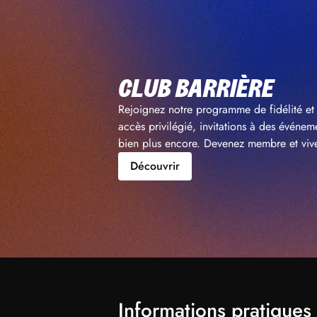
CLUB BARRIÈRE
Rejoignez notre programme de fidélité et p
accès privilégié, invitations à des événeme
bien plus encore. Devenez membre et vive
Découvrir
Informations pratiques