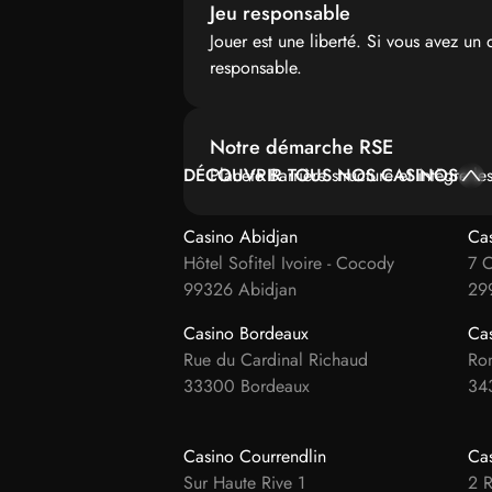
Jeu responsable
Jouer est une liberté. Si vous avez un
responsable.
Notre démarche RSE
DÉCOUVRIR TOUS NOS CASINOS
Planète Barrière structure et intègre 
Casino Abidjan
Ca
Hôtel Sofitel Ivoire - Cocody
7 C
99326 Abidjan
29
Casino Bordeaux
Ca
Rue du Cardinal Richaud
Ron
33300 Bordeaux
34
Casino Courrendlin
Cas
Sur Haute Rive 1
2 