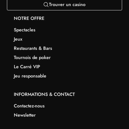
Trouver un casino
NOTRE OFFRE
Spectacles
Jeux
Restaurants & Bars
Tournois de poker
Le Carré VIP
Jeu responsable
INFORMATIONS & CONTACT
Contactez-nous
Newsletter