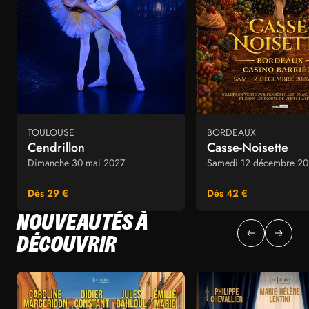
TOULOUSE
BORDEAUX
Cendrillon
Casse-Noisette
Dimanche 30 mai 2027
Samedi 12 décembre 2
Dès 29 €
Dès 42 €
NOUVEAUTÉS À
DÉCOUVRIR