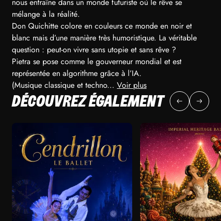
nous entraîne dans un monde futuriste où le rêve se
mélange à la réalité.
Don Quichitte colore en couleurs ce monde en noir et
blanc mais d’une manière très humoristique. La véritable
question : peut-on vivre sans utopie et sans rêve ?
Pietra se pose comme le gouverneur mondial et est
représentée en algorithme grâce à l’IA.
(Musique classique et techno...
Voir plus
DÉCOUVREZ ÉGALEMENT