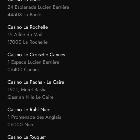
24 Esplanade Lucien Barrière
44503 La Baule
Casino La Rochelle
15 Allée du Mail
17000 La Rochelle
Casino Le Croisette Cannes
1 Espace Lucien Barrière
06400 Cannes
Casino Le Pacha - Le Caire
1901, Meret Basha
Qasr an Nile Le Caire
Casino Le Ruhl Nice
1 Promenade des Anglais
06000 Nice
Casino Le Touquet