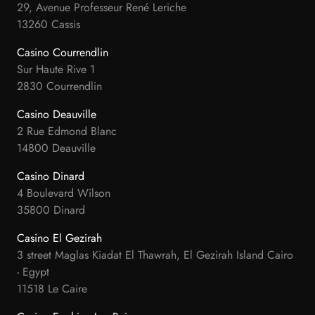
29, Avenue Professeur René Leriche
13260 Cassis
Casino Courrendlin
Sur Haute Rive 1
2830 Courrendlin
Casino Deauville
2 Rue Edmond Blanc
14800 Deauville
Casino Dinard
4 Boulevard Wilson
35800 Dinard
Casino El Gezirah
3 street Maglas Kiadat El Thawrah, El Gezirah Island Cairo
- Egypt
11518 Le Caire