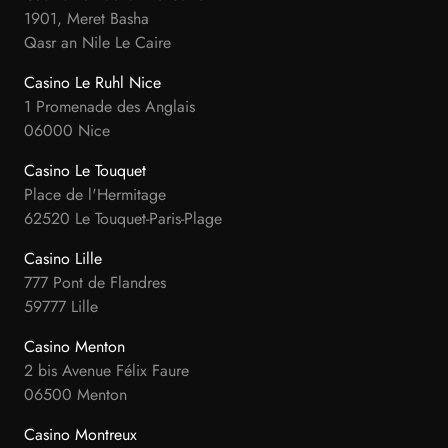
1901, Meret Basha
Qasr an Nile Le Caire
Casino Le Ruhl Nice
1 Promenade des Anglais
06000 Nice
Casino Le Touquet
Place de l'Hermitage
62520 Le Touquet-Paris-Plage
Casino Lille
777 Pont de Flandres
59777 Lille
Casino Menton
2 bis Avenue Félix Faure
06500 Menton
Casino Montreux