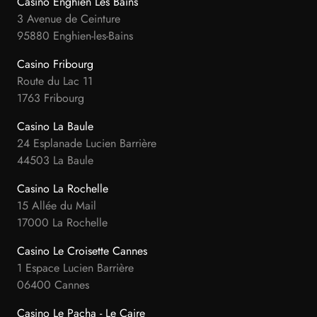
Casino Enghien Les Bains
3 Avenue de Ceinture
95880 Enghien-les-Bains
Casino Fribourg
Route du Lac 11
1763 Fribourg
Casino La Baule
24 Esplanade Lucien Barrière
44503 La Baule
Casino La Rochelle
15 Allée du Mail
17000 La Rochelle
Casino Le Croisette Cannes
1 Espace Lucien Barrière
06400 Cannes
Casino Le Pacha - Le Caire