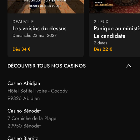
DEAUVILLE
2 LIEUX
Les voisins du dessus
Panique au ministè
La candidate
Dimanche 23 mai 2027
2 dates
Dès 34 €
Dès 22 €
DÉCOUVRIR TOUS NOS CASINOS
Casino Abidjan
Hôtel Sofitel Ivoire - Cocody
99326 Abidjan
Casino Bénodet
7 Corniche de la Plage
29950 Bénodet
Casino Biarritz