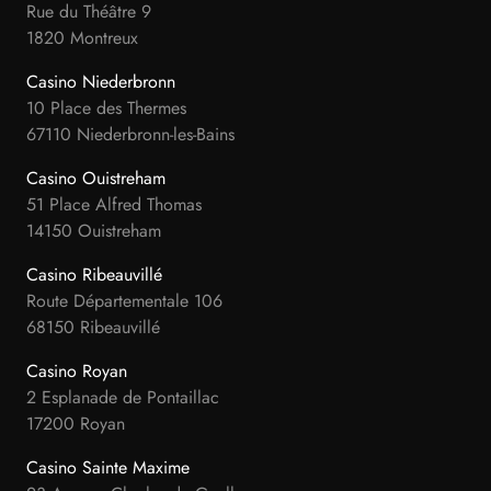
Rue du Théâtre 9
1820 Montreux
Casino Niederbronn
10 Place des Thermes
67110 Niederbronn-les-Bains
Casino Ouistreham
51 Place Alfred Thomas
14150 Ouistreham
Casino Ribeauvillé
Route Départementale 106
68150 Ribeauvillé
Casino Royan
2 Esplanade de Pontaillac
17200 Royan
Casino Sainte Maxime