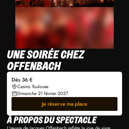
UNE SOIRÉE CHEZ
OFFENBACH
Dès 36 €
Casino Toulouse
Dimanche 21 février 2027
Je réserve ma place
À PROPOS DU SPECTACLE
L'œuvre de Jacques Offenbach reflète la joie de vivre