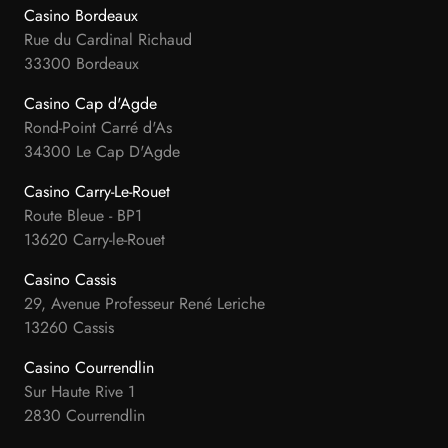
Casino Bordeaux
Rue du Cardinal Richaud
33300 Bordeaux
Casino Cap d'Agde
Rond-Point Carré d'As
34300 Le Cap D'Agde
Casino Carry-Le-Rouet
Route Bleue - BP1
13620 Carry-le-Rouet
Casino Cassis
29, Avenue Professeur René Leriche
13260 Cassis
Casino Courrendlin
Sur Haute Rive 1
2830 Courrendlin