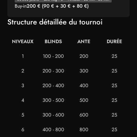
Buy-in
200 € (90 € + 30 € + 80 €)
Structure détaillée du tournoi
NIVEAUX
BLINDS
ANTE
DURÉE
1
100 - 200
200
25
2
200 - 300
300
25
3
200 - 400
400
25
4
300 - 500
500
25
5
300 - 600
600
25
6
400 - 800
800
25