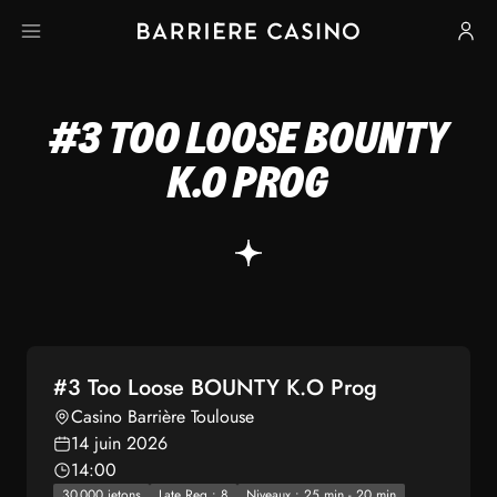
#3 TOO LOOSE BOUNTY
K.O PROG
#3 Too Loose BOUNTY K.O Prog
Casino Barrière Toulouse
14 juin 2026
14:00
30 000 jetons
Late Reg : 8
Niveaux : 25 min - 20 min