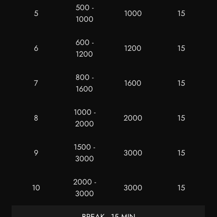
500 -
5
1000
15
1000
600 -
6
1200
15
1200
800 -
7
1600
15
1600
1000 -
8
2000
15
2000
1500 -
9
3000
15
3000
2000 -
10
3000
15
3000
BREAK - 15 MIN