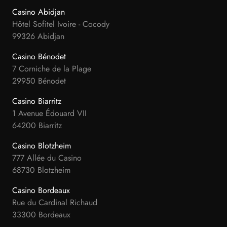
Casino Abidjan
Hôtel Sofitel Ivoire - Cocody
99326 Abidjan
Casino Bénodet
7 Corniche de la Plage
29950 Bénodet
Casino Biarritz
1 Avenue Édouard VII
64200 Biarritz
Casino Blotzheim
777 Allée du Casino
68730 Blotzheim
Casino Bordeaux
Rue du Cardinal Richaud
33300 Bordeaux