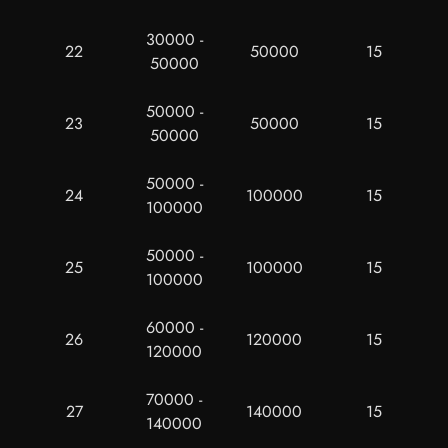
30000 -
22
50000
15
50000
50000 -
23
50000
15
50000
50000 -
24
100000
15
100000
50000 -
25
100000
15
100000
60000 -
26
120000
15
120000
70000 -
27
140000
15
140000