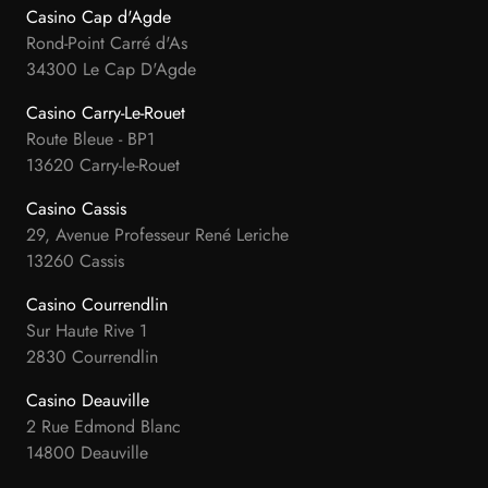
Casino Cap d'Agde
Rond-Point Carré d'As
34300 Le Cap D'Agde
Casino Carry-Le-Rouet
Route Bleue - BP1
13620 Carry-le-Rouet
Casino Cassis
29, Avenue Professeur René Leriche
13260 Cassis
Casino Courrendlin
Sur Haute Rive 1
2830 Courrendlin
Casino Deauville
2 Rue Edmond Blanc
14800 Deauville