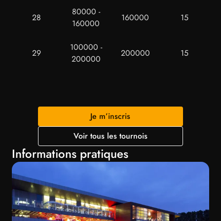
80000 -
28
160000
15
160000
100000 -
29
200000
15
200000
Je m’inscris
Voir tous les tournois
Informations pratiques