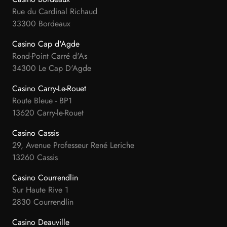
Rue du Cardinal Richaud
33300 Bordeaux
Casino Cap d'Agde
Rond-Point Carré d'As
34300 Le Cap D'Agde
Casino Carry-Le-Rouet
Route Bleue - BP1
13620 Carry-le-Rouet
Casino Cassis
29, Avenue Professeur René Leriche
13260 Cassis
Casino Courrendlin
Sur Haute Rive 1
2830 Courrendlin
Casino Deauville