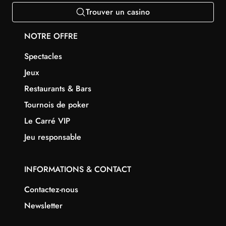
Trouver un casino
NOTRE OFFRE
Spectacles
Jeux
Restaurants & Bars
Tournois de poker
Le Carré VIP
Jeu responsable
INFORMATIONS & CONTACT
Contactez-nous
Newsletter