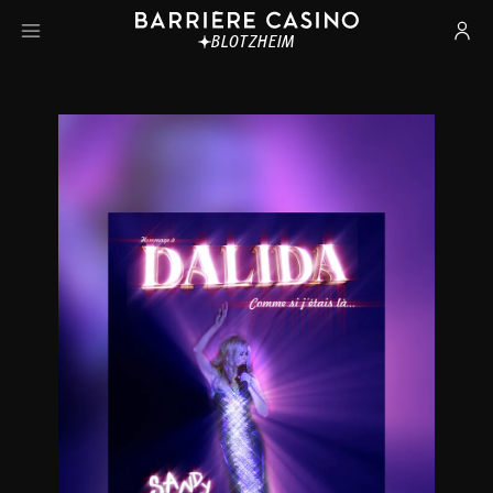
BLOTZHEIM