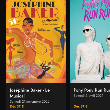
Joséphine Baker - Le
Pony Pony Run Ru
Musical
Samedi 3 avril 2027
Samedi 21 novembre 2026
Dès 37 €
Dès 37 €