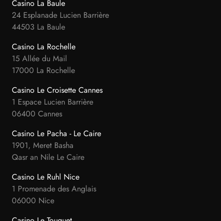
Casino La Baule
24 Esplanade Lucien Barrière
44503 La Baule
Casino La Rochelle
15 Allée du Mail
17000 La Rochelle
Casino Le Croisette Cannes
1 Espace Lucien Barrière
06400 Cannes
Casino Le Pacha - Le Caire
1901, Meret Basha
Qasr an Nile Le Caire
Casino Le Ruhl Nice
1 Promenade des Anglais
06000 Nice
Casino Le Touquet