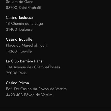
Square de Gand
83700 Saint-Raphaël
Casino Toulouse
18 Chemin de la Loge
31400 Toulouse
Casino Trouville
Place du Maréchal Foch
14360 Trouville
Le Club Barrière Paris
104 Avenue des Champs-Élysées
75008 Paris
Casino Póvoa
Edf. Do Casino da Póvoa de Varzim
4490-403 Póvoa de Varzim