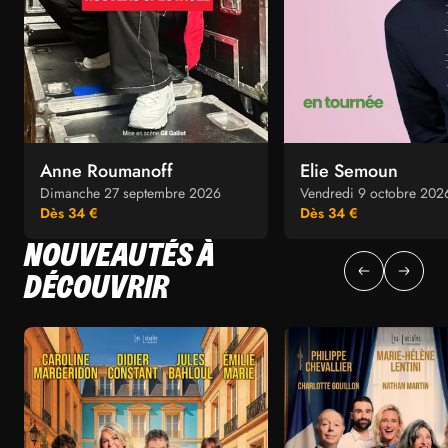
Anne Roumanoff
Elie Semoun
Dimanche 27 septembre 2026
Vendredi 9 octobre 202
Dès 34 €
Dès 34 €
NOUVEAUTÉS À
DÉCOUVRIR