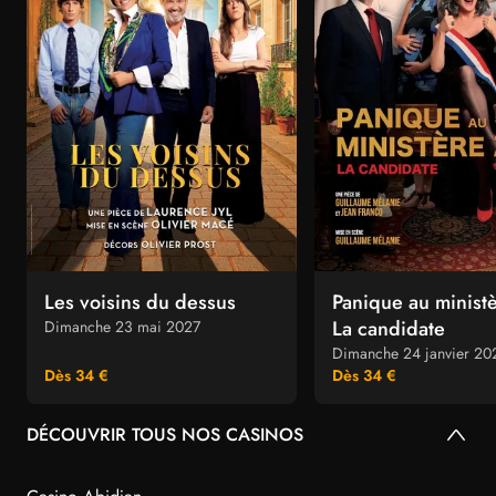
Les voisins du dessus
Panique au ministè
La candidate
Dimanche 23 mai 2027
Dimanche 24 janvier 20
Dès 34 €
Dès 34 €
DÉCOUVRIR TOUS NOS CASINOS