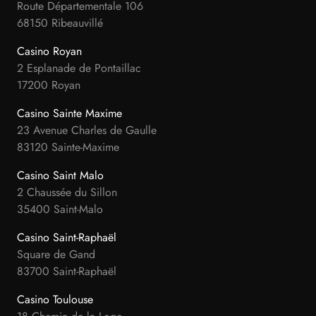
Route Départementale 106
68150 Ribeauvillé
Casino Royan
2 Esplanade de Pontaillac
17200 Royan
Casino Sainte Maxime
23 Avenue Charles de Gaulle
83120 Sainte-Maxime
Casino Saint Malo
2 Chaussée du Sillon
35400 Saint-Malo
Casino Saint-Raphaël
Square de Gand
83700 Saint-Raphaël
Casino Toulouse