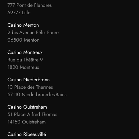
777 Pont de Flandres
59777 Lille
Casino Menton
2 bis Avenue Félix Faure
06500 Menton
Casino Montreux
Rue du Théâtre 9
1820 Montreux
Casino Niederbronn
10 Place des Thermes
67110 Niederbronn-les-Bains
Casino Ouistreham
51 Place Alfred Thomas
14150 Ouistreham
Casino Ribeauvillé