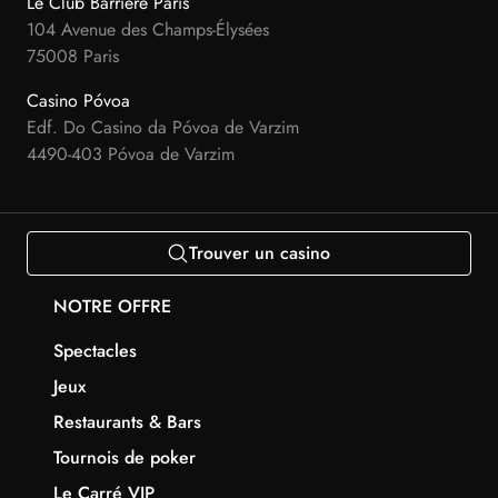
Le Club Barrière Paris
104 Avenue des Champs-Élysées
75008 Paris
Casino Póvoa
Edf. Do Casino da Póvoa de Varzim
4490-403 Póvoa de Varzim
Trouver un casino
NOTRE OFFRE
Spectacles
Jeux
Restaurants & Bars
Tournois de poker
Le Carré VIP