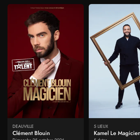
DEAUVILLE
5 LIEUX
Clément Blouin
Kamel Le Magicie