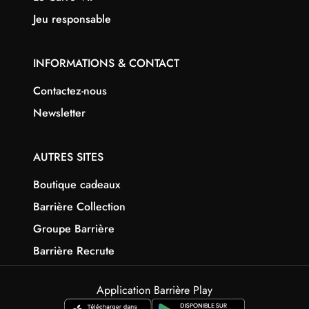
Jeu responsable
INFORMATIONS & CONTACT
Contactez-nous
Newsletter
AUTRES SITES
Boutique cadeaux
Barrière Collection
Groupe Barrière
Barrière Recrute
Application Barrière Play