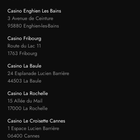
Casino Enghien Les Bains
3 Avenue de Ceinture
95880 Enghien-les-Bains
Casino Fribourg
Route du Lac 11
1763 Fribourg
Casino La Baule
24 Esplanade Lucien Barrière
44503 La Baule
Casino La Rochelle
15 Allée du Mail
17000 La Rochelle
Casino Le Croisette Cannes
1 Espace Lucien Barrière
06400 Cannes