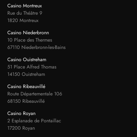
Casino Montreux
Rue du Théâtre 9
1820 Montreux
Casino Niederbronn
10 Place des Thermes
67110 Niederbronn-les-Bains
Casino Ouistreham
51 Place Alfred Thomas
14150 Ouistreham
Casino Ribeauvillé
Route Départementale 106
68150 Ribeauvillé
Casino Royan
2 Esplanade de Pontaillac
17200 Royan