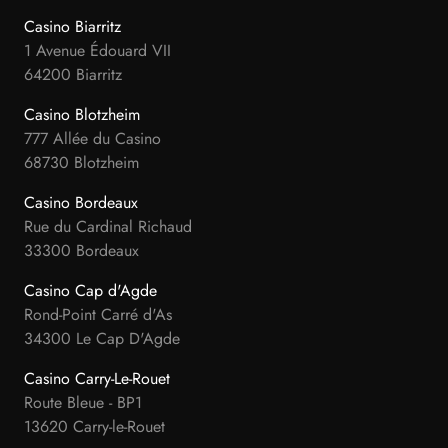
Casino Biarritz
1 Avenue Édouard VII
64200 Biarritz
Casino Blotzheim
777 Allée du Casino
68730 Blotzheim
Casino Bordeaux
Rue du Cardinal Richaud
33300 Bordeaux
Casino Cap d'Agde
Rond-Point Carré d'As
34300 Le Cap D'Agde
Casino Carry-Le-Rouet
Route Bleue - BP1
13620 Carry-le-Rouet