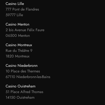
Casino Lille
777 Pont de Flandres
59777 Lille
Casino Menton
2 bis Avenue Félix Faure
06500 Menton
Casino Montreux
Rue du Théâtre 9
1820 Montreux
Casino Niederbronn
10 Place des Thermes
67110 Niederbronn-les-Bains
Casino Ouistreham
51 Place Alfred Thomas
14150 Ouistreham