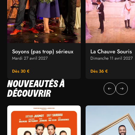
Soyons (pas trop) sérieux
La Chauve Souris
Mardi 27 avril 2027
Dimanche 11 avril 2027
Dès 30 €
Dès 36 €
NOUVEAUTÉS À
DÉCOUVRIR