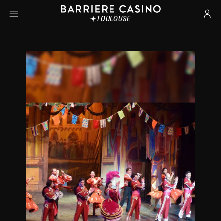
TOULOUSE